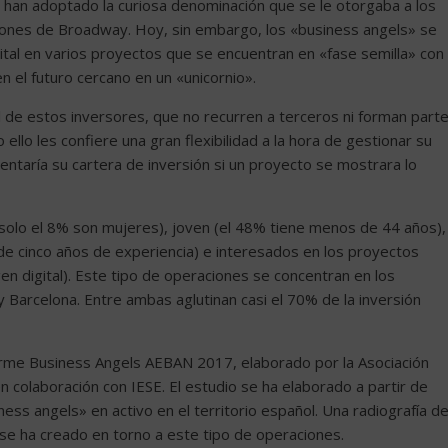
e han adoptado la curiosa denominación que se le otorgaba a los
iones de Broadway. Hoy, sin embargo, los «business angels» se
pital en varios proyectos que se encuentran en «fase semilla» con
n el futuro cercano en un «unicornio».
l de estos inversores, que no recurren a terceros ni forman part
llo les confiere una gran flexibilidad a la hora de gestionar su
entaría su cartera de inversión si un proyecto se mostrara lo
(solo el 8% son mujeres), joven (el 48% tiene menos de 44 años),
de cinco años de experiencia) e interesados en los proyectos
en digital). Este tipo de operaciones se concentran en los
arcelona. Entre ambas aglutinan casi el 70% de la inversión
forme Business Angels AEBAN 2017, elaborado por la Asociación
colaboración con IESE. El estudio se ha elaborado a partir de
ess angels» en activo en el territorio español. Una radiografía d
se ha creado en torno a este tipo de operaciones.