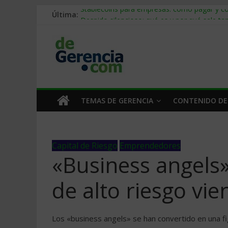
Última:
Stablecoins para empresas: cómo pagar y c
Despido silencioso: qué es y por qué sale ta
IA en selección de personal: cómo auditarla
Trabajo forzoso en la cadena de suministro:
Mercado hispano de EE. UU.: cómo segmenta
TEMAS DE GERENCIA
CONTENIDO DE
Capital de Riesgo
Emprendedores
«Business angels»
de alto riesgo vie
Los «business angels» se han convertido en una 