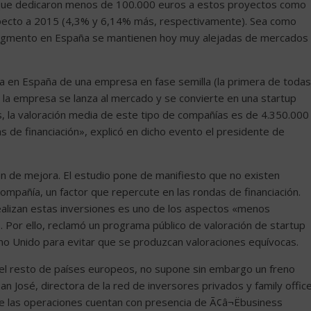
 que dedicaron menos de 100.000 euros a estos proyectos como
specto a 2015 (4,3% y 6,14% más, respectivamente). Sea como
 segmento en España se mantienen hoy muy alejadas de mercados
iza en España de una empresa en fase semilla (la primera de todas
 la empresa se lanza al mercado y se convierte en una startup
s, la valoración media de este tipo de compañías es de 4.350.000
 de financiación», explicó en dicho evento el presidente de
 de mejora. El estudio pone de manifiesto que no existen
compañía, un factor que repercute en las rondas de financiación.
realizan estas inversiones es uno de los aspectos «menos
». Por ello, reclamó un programa público de valoración de startup
no Unido para evitar que se produzcan valoraciones equívocas.
 el resto de países europeos, no supone sin embargo un freno
n José, directora de la red de inversores privados y family offic
e las operaciones cuentan con presencia de Ã¢â¬Ëbusiness