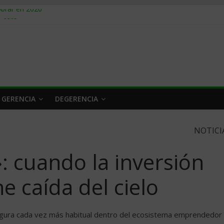
obrar en 2026
n caro
 a tiempo
 qué hacer
rlo y venderle
 GERENCIA
DEGERENCIA
NOTICI
: cuando la inversión
ne caída del cielo
figura cada vez más habitual dentro del ecosistema emprendedor