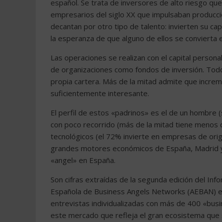
español. Se trata de inversores de alto riesgo qu
empresarios del siglo XX que impulsaban producc
decantan por otro tipo de talento: invierten su ca
la esperanza de que alguno de ellos se convierta e
Las operaciones se realizan con el capital persona
de organizaciones como fondos de inversión. Todo e
propia cartera. Más de la mitad admite que increm
suficientemente interesante.
El perfil de estos «padrinos» es el de un hombre 
con poco recorrido (más de la mitad tiene menos 
tecnológicos (el 72% invierte en empresas de orig
grandes motores económicos de España, Madrid y B
«angel» en España.
Son cifras extraídas de la segunda edición del In
Española de Business Angels Networks (AEBAN) en 
entrevistas individualizadas con más de 400 «busin
este mercado que refleja el gran ecosistema que 