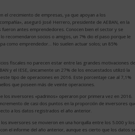
n el crecimiento de empresas, ya que apoyan a los
ompañía», aseguró José Herrero, presidente de AEBAN, en la
s fueron antes emprendedores. Conocen bien el sector y se
e lo recomendaron socios o amigos, un 7% dio el paso porque le
 etapa como emprendedor… No suelen actuar solos; un 85%
icios fiscales no parecen estar entre las grandes motivaciones d
BAN y el IESE, únicamente un 27% de los encuestados utilizó la
ar este tipo de operaciones en 2016. Este porcentaje cae al 7,1%
quellos que poseen más de veinte operaciones.
e los inversores «padrinos» operaron por primera vez en 2016.
 incremento de casi dos puntos en la proporción de inversores qu
cto a los datos registrados el año anterior.
os inversores se movieron en una horquilla entre los 5.000 y los
 con el informe del año anterior, aunque es cierto que los datos s