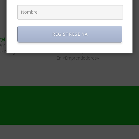
REGISTRESE YA
el España: atráelos
7 fases de inversión que toda
 2019
startup debería seguir
de Riesgo»
diciembre 18, 2016
En «Emprendedores»