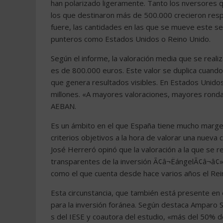
han polarizado ligeramente. Tanto los nversores
los que destinaron más de 500.000 crecieron re
fuere, las cantidades en las que se mueve este
punteros como Estados Unidos o Reino Unido.
Según el informe, la valoración media que se real
es de 800.000 euros. Este valor se duplica cuando
que genera resultados visibles. En Estados Unido
millones. «A mayores valoraciones, mayores rondas
AEBAN.
Es un ámbito en el que España tiene mucho margen
criterios objetivos a la hora de valorar una nueva 
José Herreró opinó que la valoración a la que se 
transparentes de la inversión Ã¢â¬ËángelÃ¢â¬â¢
como el que cuenta desde hace varios años el Rei
Esta circunstancia, que también está presente en
para la inversión foránea. Según destaca Amparo Sa
s del IESE y coautora del estudio, «más del 50% d