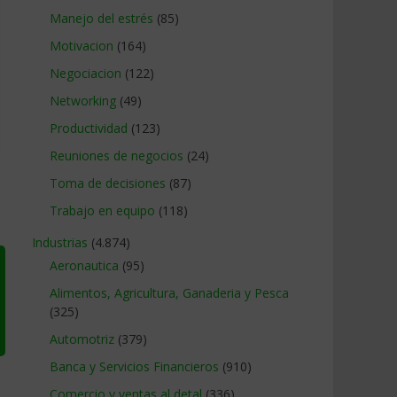
Manejo del estrés
(85)
Motivacion
(164)
Negociacion
(122)
Networking
(49)
Productividad
(123)
Reuniones de negocios
(24)
Toma de decisiones
(87)
Trabajo en equipo
(118)
Industrias
(4.874)
Aeronautica
(95)
Alimentos, Agricultura, Ganaderia y Pesca
(325)
Automotriz
(379)
Banca y Servicios Financieros
(910)
Comercio y ventas al detal
(336)