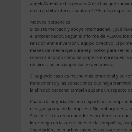
angelsÃ¢â¬â¢ extranjeros». A ello hay que sumar
en un ámbito internacional, un 2,7% más respecto a
Motivos personales
Si existe mercado y apoyo internacional, ¿qué lle
el emprendedor. Según el informe de AEBAN, los d
relación entre inversor y equipo directivo. El prim
meses de media que dura el proceso para cerrar u
conozca a fondo cómo se dirige la empresa en la 
de dirección no cumple sus expectativas.
El segundo caso es mucho más emocional y se refie
mutuamente y las sensaciones que haya tranmitido 
la afinidad personal también supone un aspecto de
Cuando la negociación entre «padrino» y emprended
el organigrama de la empresa. Sin embargo esta pr
San José. «Los emprendedores prefieren obtener 
intervenga en las decisiones de la compañía», as
financiación , en muchos casos estos inversores 