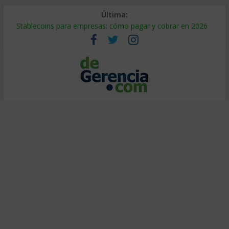
Última:
Stablecoins para empresas: cómo pagar y cobrar en 2026
Despido silencioso: qué es y por qué sale tan caro
IA en selección de personal: cómo auditarla a tiempo
Trabajo forzoso en la cadena de suministro: qué hacer
Mercado hispano de EE. UU.: cómo segmentarlo y venderle