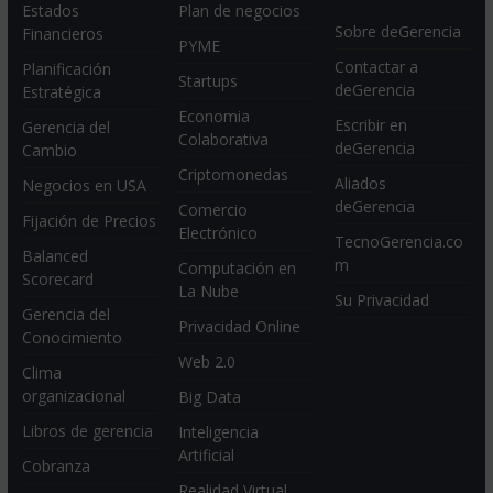
Estados
Plan de negocios
Sobre deGerencia
Financieros
PYME
Contactar a
Planificación
Startups
deGerencia
Estratégica
Economia
Escribir en
Gerencia del
Colaborativa
deGerencia
Cambio
Criptomonedas
Aliados
Negocios en USA
deGerencia
Comercio
Fijación de Precios
Electrónico
TecnoGerencia.co
Balanced
m
Computación en
Scorecard
La Nube
Su Privacidad
Gerencia del
Privacidad Online
Conocimiento
Web 2.0
Clima
organizacional
Big Data
Libros de gerencia
Inteligencia
Artificial
Cobranza
Realidad Virtual