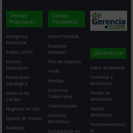
Temas
Temas
Populares
Tendencia
Inteligencia
Marca Personal
Emocional
Empresas
deGerencia
Análisis DOFA
familiares
Estados
Plan de negocios
Sobre deGerencia
Financieros
PYME
Contactar a
Planificación
Startups
deGerencia
Estratégica
Economia
Escribir en
Gerencia del
Colaborativa
deGerencia
Cambio
Criptomonedas
Aliados
Negocios en USA
deGerencia
Comercio
Fijación de Precios
Electrónico
TecnoGerencia.co
Balanced
m
Computación en