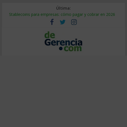
Última:
Stablecoins para empresas: cómo pagar y cobrar en 2026
Despido silencioso: qué es y por qué sale tan caro
IA en selección de personal: cómo auditarla a tiempo
Trabajo forzoso en la cadena de suministro: qué hacer
Mercado hispano de EE. UU.: cómo segmentarlo y venderle