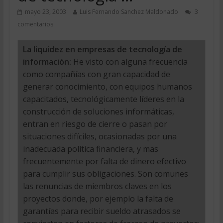
mayo 23, 2003
Luis Fernando Sanchez Maldonado
3
comentarios
La liquidez en empresas de tecnología de
información:
He visto con alguna frecuencia
como compañías con gran capacidad de
generar conocimiento, con equipos humanos
capacitados, tecnológicamente líderes en la
construcción de soluciones informáticas,
entran en riesgo de cierre o pasan por
situaciones difíciles, ocasionadas por una
inadecuada política financiera, y mas
frecuentemente por falta de dinero efectivo
para cumplir sus obligaciones. Son comunes
las renuncias de miembros claves en los
proyectos donde, por ejemplo la falta de
garantías para recibir sueldo atrasados se