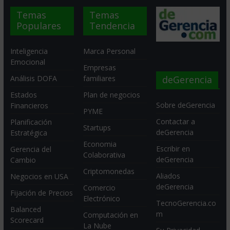
Temas
Temas
Populares
Tendencia
Inteligencia
Marca Personal
Emocional
Empresas
deGerencia
Análisis DOFA
familiares
Estados
Plan de negocios
Sobre deGerencia
Financieros
PYME
Contactar a
Planificación
Startups
deGerencia
Estratégica
Economia
Escribir en
Gerencia del
Colaborativa
deGerencia
Cambio
Criptomonedas
Aliados
Negocios en USA
deGerencia
Comercio
Fijación de Precios
Electrónico
TecnoGerencia.co
Balanced
m
Computación en
Scorecard
La Nube