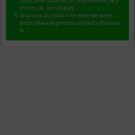
tores_determinantes_en_la_prestacion_de_s
ervicios_de_tecnologia/)
se provea un enlace a los datos del autor
(https://www.degerencia.com/autor/lfsanche
z)