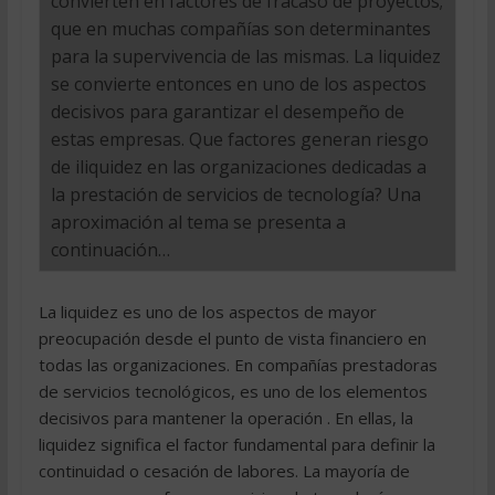
convierten en factores de fracaso de proyectos;
que en muchas compañías son determinantes
para la supervivencia de las mismas. La liquidez
se convierte entonces en uno de los aspectos
decisivos para garantizar el desempeño de
estas empresas. Que factores generan riesgo
de iliquidez en las organizaciones dedicadas a
la prestación de servicios de tecnología? Una
aproximación al tema se presenta a
continuación…
La liquidez es uno de los aspectos de mayor
preocupación desde el punto de vista financiero en
todas las organizaciones. En compañías prestadoras
de servicios tecnológicos, es uno de los elementos
decisivos para mantener la operación . En ellas, la
liquidez significa el factor fundamental para definir la
continuidad o cesación de labores. La mayoría de