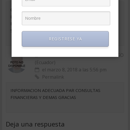
QUISIERA TENER MAS INFORMACION ACERCA DE
LAS CONCECUENCIAS POR LAS CUALES LAS
EMPRESAS TIENEN PERDIDAD A PESAR DE SER
SOLVENTES. GRACIAS
REGISTRESE YA
CPA HECTOR LENIN RENDON MUSSO
(Ecuador)
el marzo 8, 2018 a las 5:56 pm
Permalink
INFORMACION ADECUADA PAR CONSULTAS
FINANCIERAS Y DEMAS GRACIAS
Deja una respuesta