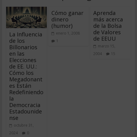
Cómo ganar
Aprenda
dinero
más acerca
(humor)
de la Bolsa
de Valores
La Influencia
enero 1, 2008
de EEUU
de los
1
Billonarios
marzo 15,
en las
2004
15
Elecciones
de EE. UU.:
Cómo los
Megadonant
es Están
Redefiniendo
la
Democracia
Estadounide
nse
octubre 31,
2024
0