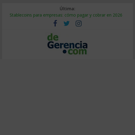
Última:
Stablecoins para empresas: cómo pagar y cobrar en 2026
Despido silencioso: qué es y por qué sale tan caro
IA en selección de personal: cómo auditarla a tiempo
Trabajo forzoso en la cadena de suministro: qué hacer
Mercado hispano de EE. UU.: cómo segmentarlo y venderle