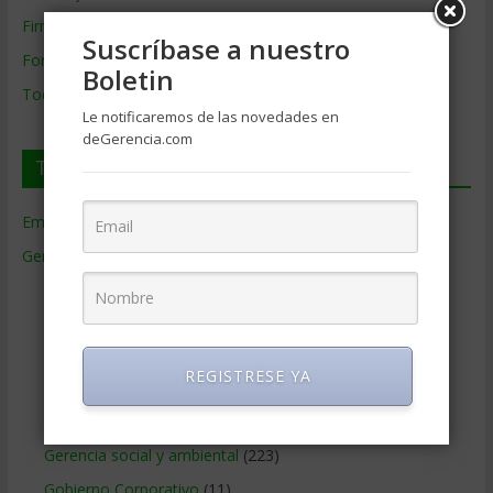
Firmas de Gerencia
Suscríbase a nuestro
Formación de Gerencia
Boletin
Todos los Temas
Le notificaremos de las novedades en
deGerencia.com
Temas de Gerencia
Empresas de Gerencia
(38)
Gerencia
(9.477)
Ciencias Económicas
(80)
Contabilidad
(466)
Educacion Gerencial
(454)
REGISTRESE YA
Estrategia Empresarial
(304)
Finanzas Corporativas
(748)
Gerencia social y ambiental
(223)
Gobierno Corporativo
(11)