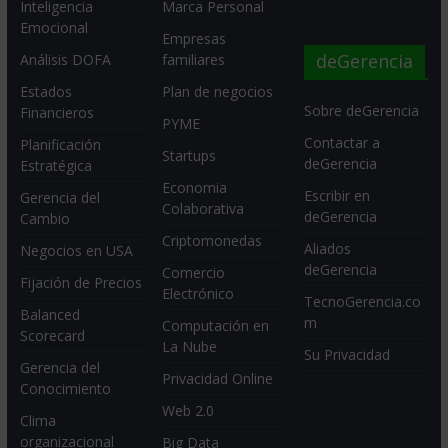
Inteligencia
Marca Personal
Emocional
Empresas
deGerencia
Análisis DOFA
familiares
Estados
Plan de negocios
Sobre deGerencia
Financieros
PYME
Contactar a
Planificación
Startups
deGerencia
Estratégica
Economia
Escribir en
Gerencia del
Colaborativa
deGerencia
Cambio
Criptomonedas
Aliados
Negocios en USA
deGerencia
Comercio
Fijación de Precios
Electrónico
TecnoGerencia.co
Balanced
m
Computación en
Scorecard
La Nube
Su Privacidad
Gerencia del
Privacidad Online
Conocimiento
Web 2.0
Clima
organizacional
Big Data