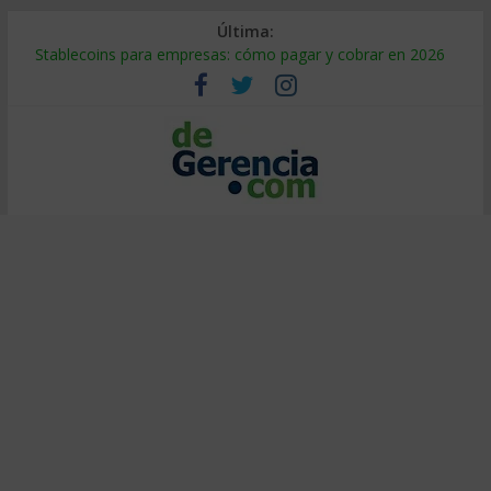
Última:
Stablecoins para empresas: cómo pagar y cobrar en 2026
Despido silencioso: qué es y por qué sale tan caro
IA en selección de personal: cómo auditarla a tiempo
Trabajo forzoso en la cadena de suministro: qué hacer
Mercado hispano de EE. UU.: cómo segmentarlo y venderle