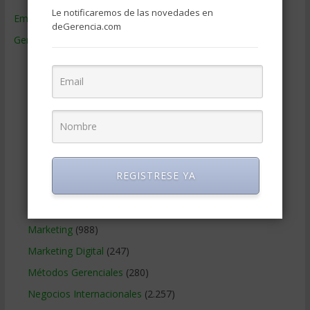
Le notificaremos de las novedades en
Empresas de Gerencia
(38)
deGerencia.com
Gerencia
(9.477)
Ciencias Económicas
(80)
Contabilidad
(466)
Educacion Gerencial
(454)
Estrategia Empresarial
(304)
Finanzas Corporativas
(748)
Gerencia social y ambiental
(223)
REGISTRESE YA
Gobierno Corporativo
(11)
Legal
(125)
Marketing
(988)
Marketing Digital
(247)
Métodos Gerenciales
(280)
Negocios Internacionales
(2.257)