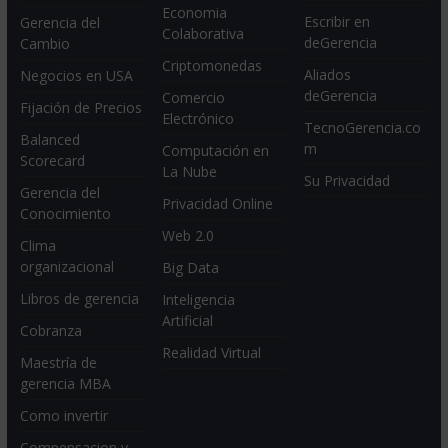
Economia
Escribir en
Gerencia del
Colaborativa
deGerencia
Cambio
Criptomonedas
Aliados
Negocios en USA
deGerencia
Comercio
Fijación de Precios
Electrónico
TecnoGerencia.co
Balanced
m
Computación en
Scorecard
La Nube
Su Privacidad
Gerencia del
Privacidad Online
Conocimiento
Web 2.0
Clima
organizacional
Big Data
Libros de gerencia
Inteligencia
Artificial
Cobranza
Realidad Virtual
Maestría de
gerencia MBA
Como invertir
Compensacion y