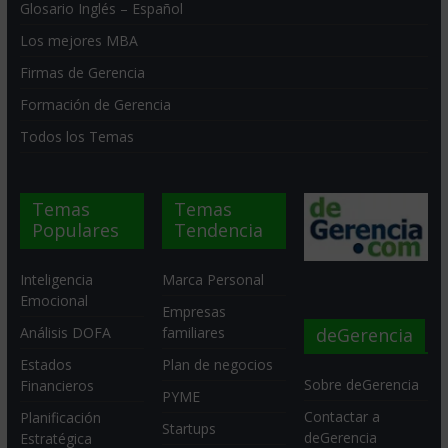
Glosario Inglés – Español
Los mejores MBA
Firmas de Gerencia
Formación de Gerencia
Todos los Temas
Temas
Temas
Populares
Tendencia
Inteligencia
Marca Personal
Emocional
Empresas
deGerencia
Análisis DOFA
familiares
Estados
Plan de negocios
Sobre deGerencia
Financieros
PYME
Contactar a
Planificación
Startups
deGerencia
Estratégica