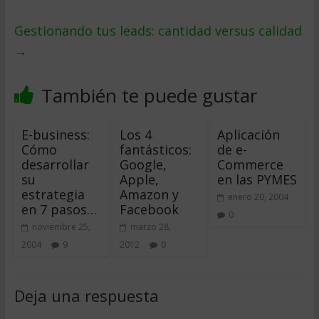
Gestionando tus leads: cantidad versus calidad
→
También te puede gustar
E-business:
Los 4
Aplicación
Cómo
fantásticos:
de e-
desarrollar
Google,
Commerce
su
Apple,
en las PYMES
estrategia
Amazon y
enero 20, 2004
en 7 pasos…
Facebook
0
noviembre 25,
marzo 28,
2004
9
2012
0
Deja una respuesta