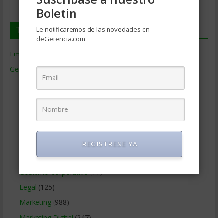
Boletin
Temas de Gerencia
Le notificaremos de las novedades en
deGerencia.com
Empresas de Gerencia
(38)
Gerencia
(9.481)
Ciencias Económicas
(80)
Contabilidad
(466)
Educacion Gerencial
(454)
Estrategia Empresarial
(304)
Finanzas Corporativas
(748)
REGISTRESE YA
Gerencia social y ambiental
(223)
Gobierno Corporativo
(11)
Legal
(125)
Marketing
(988)
Marketing Digital
(247)