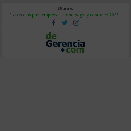
Última:
Stablecoins para empresas: cómo pagar y cobrar en 2026
Despido silencioso: qué es y por qué sale tan caro
IA en selección de personal: cómo auditarla a tiempo
Trabajo forzoso en la cadena de suministro: qué hacer
Mercado hispano de EE. UU.: cómo segmentarlo y venderle