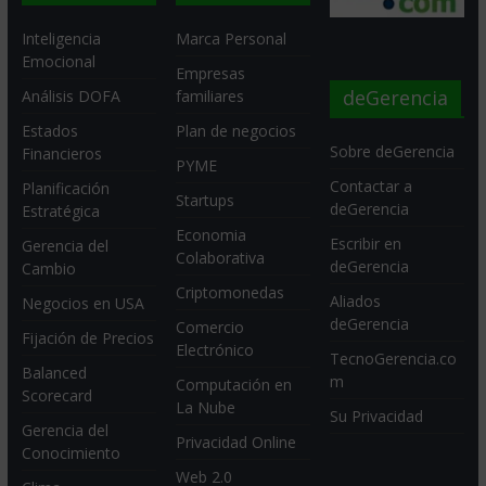
Inteligencia
Marca Personal
Emocional
Empresas
deGerencia
Análisis DOFA
familiares
Estados
Plan de negocios
Sobre deGerencia
Financieros
PYME
Contactar a
Planificación
Startups
deGerencia
Estratégica
Economia
Escribir en
Gerencia del
Colaborativa
deGerencia
Cambio
Criptomonedas
Aliados
Negocios en USA
deGerencia
Comercio
Fijación de Precios
Electrónico
TecnoGerencia.co
Balanced
m
Computación en
Scorecard
La Nube
Su Privacidad
Gerencia del
Privacidad Online
Conocimiento
Web 2.0