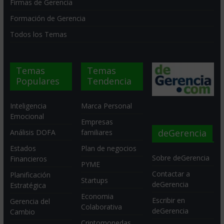
Firmas de Gerencia
Formación de Gerencia
Todos los Temas
Temas
Temas
Populares
Tendencia
Inteligencia
Marca Personal
Emocional
Empresas
deGerencia
Análisis DOFA
familiares
Estados
Plan de negocios
Sobre deGerencia
Financieros
PYME
Contactar a
Planificación
Startups
deGerencia
Estratégica
Economia
Escribir en
Gerencia del
Colaborativa
deGerencia
Cambio
Criptomonedas