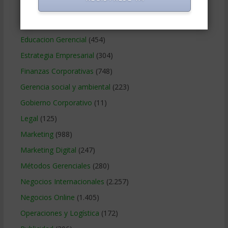
Ciencias Económicas
(80)
Contabilidad
(466)
Educacion Gerencial
(454)
Estrategia Empresarial
(304)
Finanzas Corporativas
(748)
Gerencia social y ambiental
(223)
Gobierno Corporativo
(11)
Legal
(125)
Marketing
(988)
Marketing Digital
(247)
Métodos Gerenciales
(280)
Negocios Internacionales
(2.257)
Negocios Online
(1.405)
Operaciones y Logística
(172)