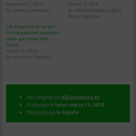
noviembre 1, 2018
febrero 9, 2018
En «Dinero y finanzas»
En «Personalidades y gurus
de los negocios»
Las empresas en las que
los trabajadores españoles
creen que serían más
felices
marzo 16, 2016
En «Carrera y Empleo»
Ver original en
elEconomista.es
Publicado el
lunes marzo 19, 2018
Noticia local de
España