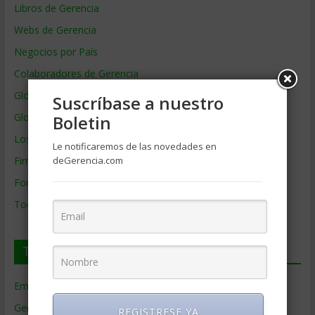
Libros de Gerencia
Webs de Gerencia
Negocios por País
Colaboradores de Gerencia
Glosario
Suscríbase a nuestro
Glosario Inglés – Español
Boletin
Los mejores MBA
Le notificaremos de las novedades en
Firmas de Gerencia
deGerencia.com
Formación de Gerencia
Todos los Temas
Temas de Gerencia
Empresas de Gerencia
(38)
Gerencia
(9.477)
REGISTRESE YA