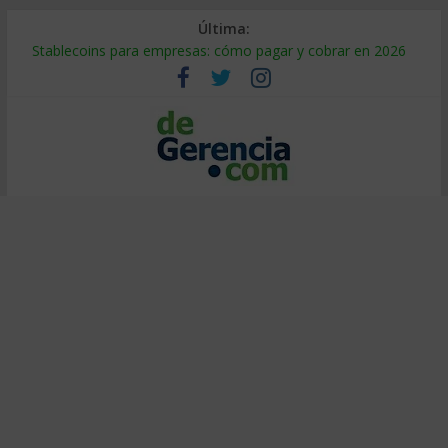
Última:
Stablecoins para empresas: cómo pagar y cobrar en 2026
Despido silencioso: qué es y por qué sale tan caro
IA en selección de personal: cómo auditarla a tiempo
Trabajo forzoso en la cadena de suministro: qué hacer
Mercado hispano de EE. UU.: cómo segmentarlo y venderle