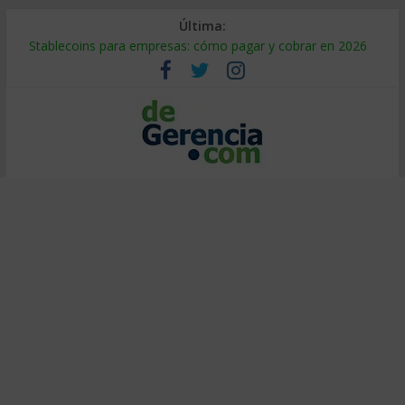
Última:
Stablecoins para empresas: cómo pagar y cobrar en 2026
Despido silencioso: qué es y por qué sale tan caro
IA en selección de personal: cómo auditarla a tiempo
Trabajo forzoso en la cadena de suministro: qué hacer
Mercado hispano de EE. UU.: cómo segmentarlo y venderle