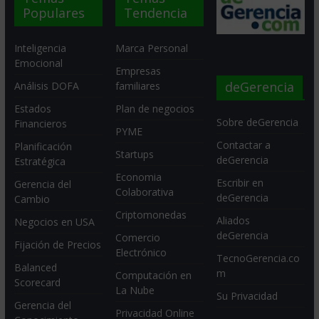
Populares
Tendencia
Inteligencia
Marca Personal
Emocional
Empresas
deGerencia
Análisis DOFA
familiares
Estados
Plan de negocios
Sobre deGerencia
Financieros
PYME
Contactar a
Planificación
Startups
deGerencia
Estratégica
Economia
Escribir en
Gerencia del
Colaborativa
deGerencia
Cambio
Criptomonedas
Aliados
Negocios en USA
deGerencia
Comercio
Fijación de Precios
Electrónico
TecnoGerencia.co
Balanced
m
Computación en
Scorecard
La Nube
Su Privacidad
Gerencia del
Privacidad Online