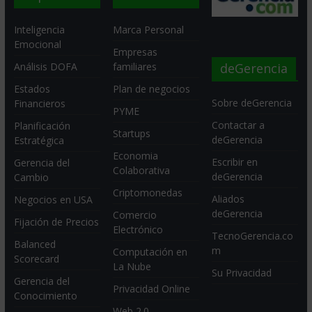
Inteligencia
Marca Personal
Emocional
Empresas
deGerencia
Análisis DOFA
familiares
Estados
Plan de negocios
Sobre deGerencia
Financieros
PYME
Contactar a
Planificación
Startups
deGerencia
Estratégica
Economia
Escribir en
Gerencia del
Colaborativa
deGerencia
Cambio
Criptomonedas
Aliados
Negocios en USA
deGerencia
Comercio
Fijación de Precios
Electrónico
TecnoGerencia.co
Balanced
m
Computación en
Scorecard
La Nube
Su Privacidad
Gerencia del
Privacidad Online
Conocimiento
Web 2.0