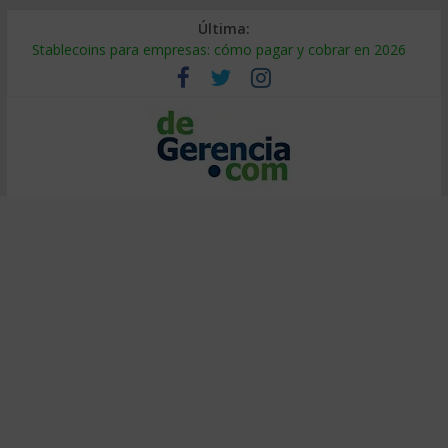
Última:
Stablecoins para empresas: cómo pagar y cobrar en 2026
Despido silencioso: qué es y por qué sale tan caro
IA en selección de personal: cómo auditarla a tiempo
Trabajo forzoso en la cadena de suministro: qué hacer
Mercado hispano de EE. UU.: cómo segmentarlo y venderle