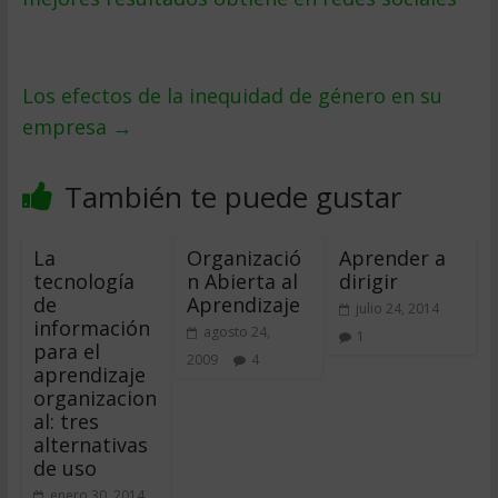
Los efectos de la inequidad de género en su
empresa
→
También te puede gustar
La
Organizació
Aprender a
tecnología
n Abierta al
dirigir
de
Aprendizaje
julio 24, 2014
información
agosto 24,
1
para el
2009
4
aprendizaje
organizacion
al: tres
alternativas
de uso
enero 30, 2014