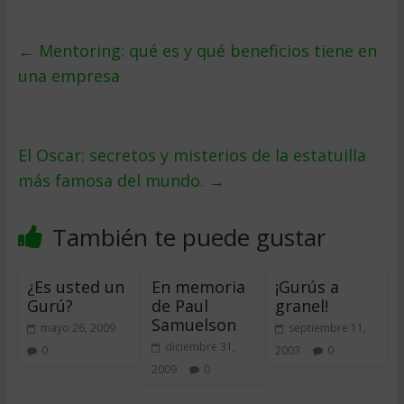
←
Mentoring: qué es y qué beneficios tiene en
una empresa
El Oscar: secretos y misterios de la estatuilla
más famosa del mundo.
→
También te puede gustar
¿Es usted un
En memoria
¡Gurús a
Gurú?
de Paul
granel!
Samuelson
mayo 26, 2009
septiembre 11,
diciembre 31,
0
2003
0
2009
0