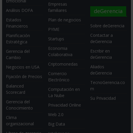
Emocional
Empresas
deGerencia
Análisis DOFA
familiares
Estados
Plan de negocios
Sobre deGerencia
Financieros
PYME
Contactar a
Planificación
Startups
deGerencia
Estratégica
Economia
Escribir en
Gerencia del
Colaborativa
deGerencia
Cambio
Criptomonedas
Aliados
Negocios en USA
deGerencia
Comercio
Fijación de Precios
Electrónico
TecnoGerencia.co
Balanced
m
Computación en
Scorecard
La Nube
Su Privacidad
Gerencia del
Privacidad Online
Conocimiento
Web 2.0
Clima
organizacional
Big Data