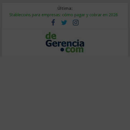
Última:
Stablecoins para empresas: cómo pagar y cobrar en 2026
Despido silencioso: qué es y por qué sale tan caro
IA en selección de personal: cómo auditarla a tiempo
Trabajo forzoso en la cadena de suministro: qué hacer
Mercado hispano de EE. UU.: cómo segmentarlo y venderle