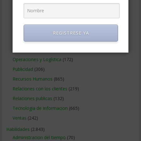
Legal
(125)
Marketing
(988)
Marketing Digital
(247)
Métodos Gerenciales
(280)
REGISTRESE YA
Negocios Internacionales
(2.257)
Negocios Online
(1.405)
Operaciones y Logística
(172)
Publicidad
(306)
Recursos Humanos
(865)
Relaciones con los clientes
(219)
Relaciones publicas
(132)
Tecnologia de Informacion
(665)
Ventas
(242)
Habilidades
(2.843)
Administracion del tiempo
(70)