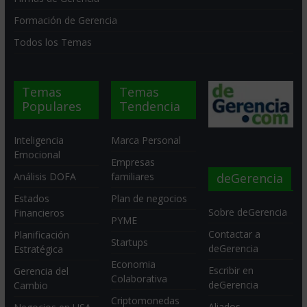
Formación de Gerencia
Todos los Temas
Temas
Temas
Populares
Tendencia
Inteligencia
Marca Personal
Emocional
Empresas
deGerencia
Análisis DOFA
familiares
Estados
Plan de negocios
Sobre deGerencia
Financieros
PYME
Contactar a
Planificación
Startups
deGerencia
Estratégica
Economia
Escribir en
Gerencia del
Colaborativa
deGerencia
Cambio
Criptomonedas
Aliados