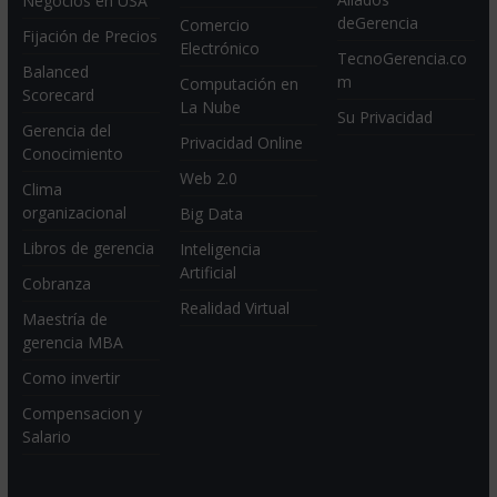
Negocios en USA
deGerencia
Comercio
Fijación de Precios
Electrónico
TecnoGerencia.co
Balanced
m
Computación en
Scorecard
La Nube
Su Privacidad
Gerencia del
Privacidad Online
Conocimiento
Web 2.0
Clima
organizacional
Big Data
Libros de gerencia
Inteligencia
Artificial
Cobranza
Realidad Virtual
Maestría de
gerencia MBA
Como invertir
Compensacion y
Salario