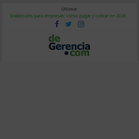
Última:
Stablecoins para empresas: cómo pagar y cobrar en 2026
Despido silencioso: qué es y por qué sale tan caro
IA en selección de personal: cómo auditarla a tiempo
Trabajo forzoso en la cadena de suministro: qué hacer
Mercado hispano de EE. UU.: cómo segmentarlo y venderle