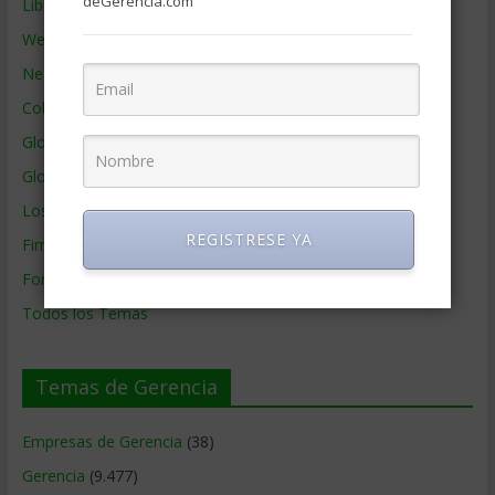
deGerencia.com
Libros de Gerencia
Webs de Gerencia
Negocios por País
Colaboradores de Gerencia
Glosario
Glosario Inglés – Español
Los mejores MBA
REGISTRESE YA
Firmas de Gerencia
Formación de Gerencia
Todos los Temas
Temas de Gerencia
Empresas de Gerencia
(38)
Gerencia
(9.477)