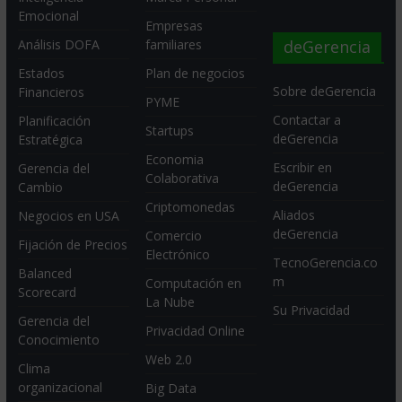
Emocional
Empresas
deGerencia
Análisis DOFA
familiares
Estados
Plan de negocios
Sobre deGerencia
Financieros
PYME
Contactar a
Planificación
Startups
deGerencia
Estratégica
Economia
Escribir en
Gerencia del
Colaborativa
deGerencia
Cambio
Criptomonedas
Aliados
Negocios en USA
deGerencia
Comercio
Fijación de Precios
Electrónico
TecnoGerencia.co
Balanced
m
Computación en
Scorecard
La Nube
Su Privacidad
Gerencia del
Privacidad Online
Conocimiento
Web 2.0
Clima
organizacional
Big Data