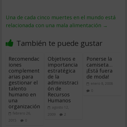
Una de cada cinco muertes en el mundo está
relacionada con una mala alimentación
→
También te puede gustar
Recomendac
Objetivos e
Ponerse la
iones
importancia
camiseta…
complement
estratégica
¡Está fuera
arias para
de la
de moda!
gestionar el
administraci
enero 8, 2008
talento
ón de
0
humano en
Recursos
una
Humanos
organización
agosto 12,
febrero 26,
2009
2
2015
0