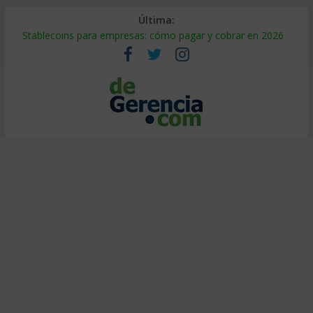
Última:
Stablecoins para empresas: cómo pagar y cobrar en 2026
Despido silencioso: qué es y por qué sale tan caro
IA en selección de personal: cómo auditarla a tiempo
Trabajo forzoso en la cadena de suministro: qué hacer
Mercado hispano de EE. UU.: cómo segmentarlo y venderle