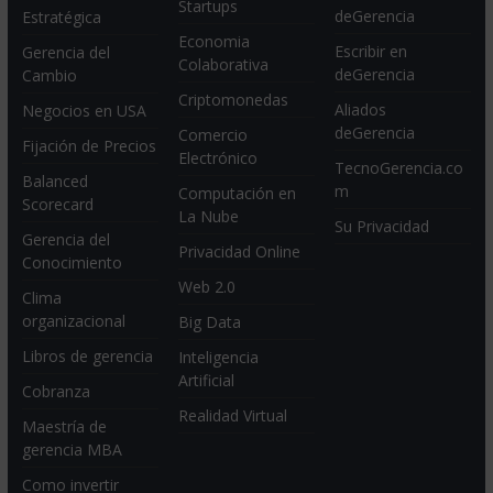
Startups
deGerencia
Estratégica
Economia
Escribir en
Gerencia del
Colaborativa
deGerencia
Cambio
Criptomonedas
Aliados
Negocios en USA
deGerencia
Comercio
Fijación de Precios
Electrónico
TecnoGerencia.co
Balanced
m
Computación en
Scorecard
La Nube
Su Privacidad
Gerencia del
Privacidad Online
Conocimiento
Web 2.0
Clima
organizacional
Big Data
Libros de gerencia
Inteligencia
Artificial
Cobranza
Realidad Virtual
Maestría de
gerencia MBA
Como invertir