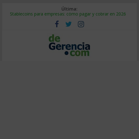
Última:
Stablecoins para empresas: cómo pagar y cobrar en 2026
Despido silencioso: qué es y por qué sale tan caro
IA en selección de personal: cómo auditarla a tiempo
Trabajo forzoso en la cadena de suministro: qué hacer
Mercado hispano de EE. UU.: cómo segmentarlo y venderle