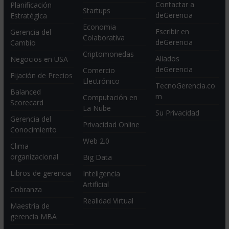
Contactar a
Planificación
Startups
deGerencia
Estratégica
Economia
Escribir en
Gerencia del
Colaborativa
deGerencia
Cambio
Criptomonedas
Aliados
Negocios en USA
deGerencia
Comercio
Fijación de Precios
Electrónico
TecnoGerencia.co
Balanced
m
Computación en
Scorecard
La Nube
Su Privacidad
Gerencia del
Privacidad Online
Conocimiento
Web 2.0
Clima
organizacional
Big Data
Libros de gerencia
Inteligencia
Artificial
Cobranza
Realidad Virtual
Maestría de
gerencia MBA