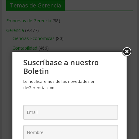
Temas de Gerencia
Empresas de Gerencia
(38)
Gerencia
(9.477)
Ciencias Económicas
(80)
Contabilidad
(466)
Educacion Gerencial
(454)
Suscríbase a nuestro
Estrategia Empresarial
(304)
Boletin
Finanzas Corporativas
(748)
Le notificaremos de las novedades en
Gerencia social y ambiental
(223)
deGerencia.com
Gobierno Corporativo
(11)
Legal
(125)
Marketing
(988)
Marketing Digital
(247)
Métodos Gerenciales
(280)