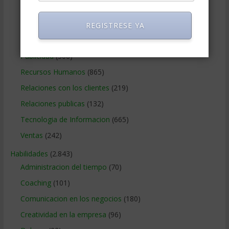
Negocios Internacionales
(2.257)
Negocios Online
(1.405)
REGISTRESE YA
Operaciones y Logística
(172)
Publicidad
(306)
Recursos Humanos
(865)
Relaciones con los clientes
(219)
Relaciones publicas
(132)
Tecnologia de Informacion
(665)
Ventas
(242)
Habilidades
(2.843)
Administracion del tiempo
(70)
Coaching
(101)
Comunicacion en los negocios
(180)
Creatividad en la empresa
(96)