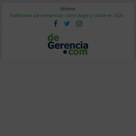
Última:
Stablecoins para empresas: cómo pagar y cobrar en 2026
Despido silencioso: qué es y por qué sale tan caro
IA en selección de personal: cómo auditarla a tiempo
Trabajo forzoso en la cadena de suministro: qué hacer
Mercado hispano de EE. UU.: cómo segmentarlo y venderle