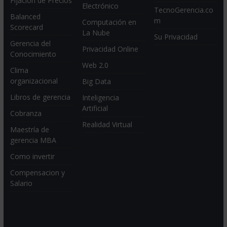
Fijación de Precios
Electrónico
TecnoGerencia.co
Balanced
m
Computación en
Scorecard
La Nube
Su Privacidad
Gerencia del
Privacidad Online
Conocimiento
Web 2.0
Clima
organizacional
Big Data
Libros de gerencia
Inteligencia
Artificial
Cobranza
Realidad Virtual
Maestría de
gerencia MBA
Como invertir
Compensacion y
Salario