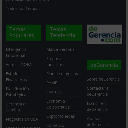
Todos los Temas
Temas
Temas
Populares
Tendencia
Inteligencia
Marca Personal
Emocional
Empresas
deGerencia
Análisis DOFA
familiares
Estados
Plan de negocios
Sobre deGerencia
Financieros
PYME
Contactar a
Planificación
Startups
deGerencia
Estratégica
Economia
Escribir en
Gerencia del
Colaborativa
deGerencia
Cambio
Criptomonedas
Aliados
Negocios en USA
deGerencia
Comercio