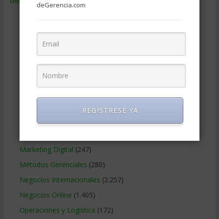
Gerencia
(9.477)
deGerencia.com
Ciencias Económicas
(80)
Contabilidad
(466)
Educacion Gerencial
(454)
Estrategia Empresarial
(304)
Finanzas Corporativas
(748)
Gerencia social y ambiental
(223)
Gobierno Corporativo
(11)
REGISTRESE YA
Legal
(125)
Marketing
(988)
Marketing Digital
(247)
Métodos Gerenciales
(280)
Negocios Internacionales
(2.257)
Negocios Online
(1.405)
Operaciones y Logística
(172)