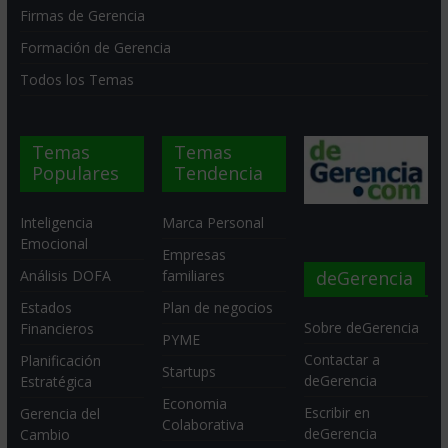
Firmas de Gerencia
Formación de Gerencia
Todos los Temas
Temas
Temas
Populares
Tendencia
Inteligencia
Marca Personal
Emocional
Empresas
deGerencia
Análisis DOFA
familiares
Estados
Plan de negocios
Sobre deGerencia
Financieros
PYME
Contactar a
Planificación
Startups
deGerencia
Estratégica
Economia
Escribir en
Gerencia del
Colaborativa
deGerencia
Cambio