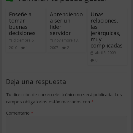
Enseñe a
Aprendiendo
Unas
tomar
a ser un
relaciones,
buenas
lider
las
decisiones
servidor
jerárquicas,
muy
diciembre 6,
noviembre 13,
complicadas
2010
1
2007
2
abril 3, 2009
0
Deja una respuesta
Tu dirección de correo electrónico no será publicada.
Los
campos obligatorios están marcados con
*
Comentario
*