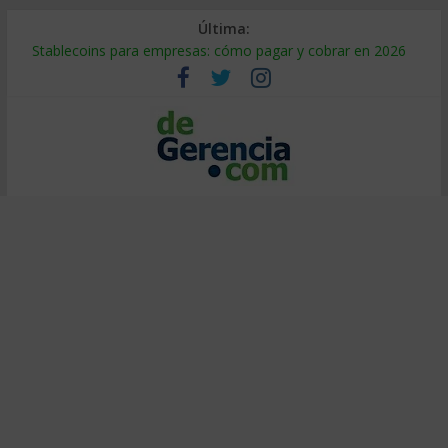
Última:
Stablecoins para empresas: cómo pagar y cobrar en 2026
Despido silencioso: qué es y por qué sale tan caro
IA en selección de personal: cómo auditarla a tiempo
Trabajo forzoso en la cadena de suministro: qué hacer
Mercado hispano de EE. UU.: cómo segmentarlo y venderle