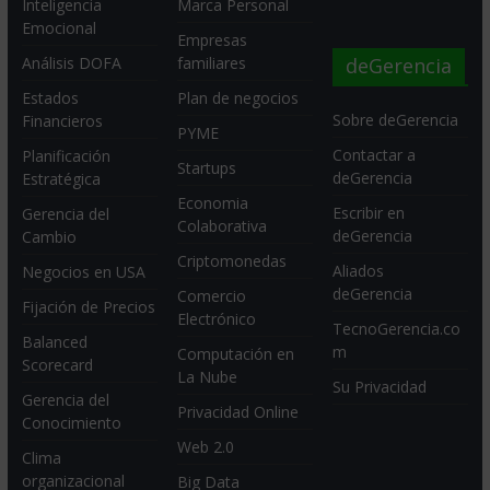
Inteligencia
Marca Personal
Emocional
Empresas
deGerencia
Análisis DOFA
familiares
Estados
Plan de negocios
Sobre deGerencia
Financieros
PYME
Contactar a
Planificación
Startups
deGerencia
Estratégica
Economia
Escribir en
Gerencia del
Colaborativa
deGerencia
Cambio
Criptomonedas
Aliados
Negocios en USA
deGerencia
Comercio
Fijación de Precios
Electrónico
TecnoGerencia.co
Balanced
m
Computación en
Scorecard
La Nube
Su Privacidad
Gerencia del
Privacidad Online
Conocimiento
Web 2.0
Clima
organizacional
Big Data