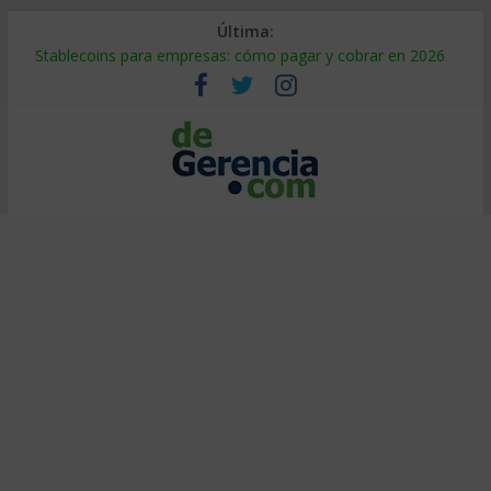
Última:
Stablecoins para empresas: cómo pagar y cobrar en 2026
Despido silencioso: qué es y por qué sale tan caro
IA en selección de personal: cómo auditarla a tiempo
Trabajo forzoso en la cadena de suministro: qué hacer
Mercado hispano de EE. UU.: cómo segmentarlo y venderle