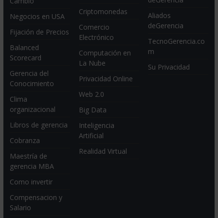
Cambio
Criptomonedas
Aliados
Negocios en USA
deGerencia
Comercio
Fijación de Precios
Electrónico
TecnoGerencia.co
Balanced
m
Computación en
Scorecard
La Nube
Su Privacidad
Gerencia del
Privacidad Online
Conocimiento
Web 2.0
Clima
organizacional
Big Data
Libros de gerencia
Inteligencia
Artificial
Cobranza
Realidad Virtual
Maestría de
gerencia MBA
Como invertir
Compensacion y
Salario