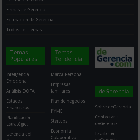
Firmas de Gerencia
Formación de Gerencia
Todos los Temas
Temas
Temas
Populares
Tendencia
Inteligencia
Marca Personal
Emocional
Empresas
deGerencia
Análisis DOFA
familiares
Estados
Plan de negocios
Sobre deGerencia
Financieros
PYME
Contactar a
Planificación
Startups
deGerencia
Estratégica
Economia
Escribir en
Gerencia del
Colaborativa
deGerencia