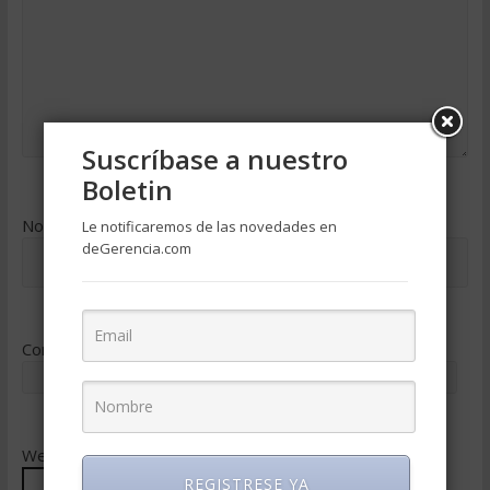
Suscríbase a nuestro
Boletin
Nombre
*
Le notificaremos de las novedades en
deGerencia.com
Correo electrónico
*
Web
REGISTRESE YA