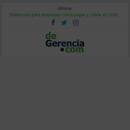
Última:
Stablecoins para empresas: cómo pagar y cobrar en 2026
Despido silencioso: qué es y por qué sale tan caro
IA en selección de personal: cómo auditarla a tiempo
Trabajo forzoso en la cadena de suministro: qué hacer
Mercado hispano de EE. UU.: cómo segmentarlo y venderle