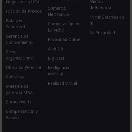
Aliados
Negocios en USA
deGerencia
Comercio
Fijación de Precios
Electrónico
TecnoGerencia.co
Balanced
m
Computación en
Scorecard
La Nube
Su Privacidad
Gerencia del
Privacidad Online
Conocimiento
Web 2.0
Clima
organizacional
Big Data
Libros de gerencia
Inteligencia
Artificial
Cobranza
Realidad Virtual
Maestría de
gerencia MBA
Como invertir
Compensacion y
Salario