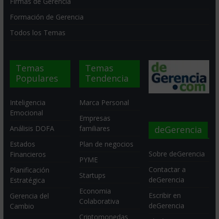
Firmas de Gerencia
Formación de Gerencia
Todos los Temas
Temas
Temas
Populares
Tendencia
Inteligencia
Marca Personal
Emocional
Empresas
deGerencia
Análisis DOFA
familiares
Estados
Plan de negocios
Sobre deGerencia
Financieros
PYME
Contactar a
Planificación
Startups
deGerencia
Estratégica
Economia
Escribir en
Gerencia del
Colaborativa
deGerencia
Cambio
Criptomonedas