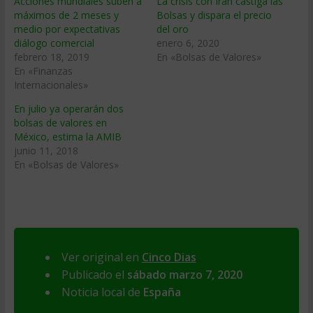
Acciones mundiales suben a
La crisis con Irán castiga las
máximos de 2 meses y
Bolsas y dispara el precio
medio por expectativas
del oro
diálogo comercial
enero 6, 2020
febrero 18, 2019
En «Bolsas de Valores»
En «Finanzas
Internacionales»
En julio ya operarán dos
bolsas de valores en
México, estima la AMIB
junio 11, 2018
En «Bolsas de Valores»
Ver original en
Cinco Dias
Publicado el
sábado marzo 7, 2020
Noticia local de
España