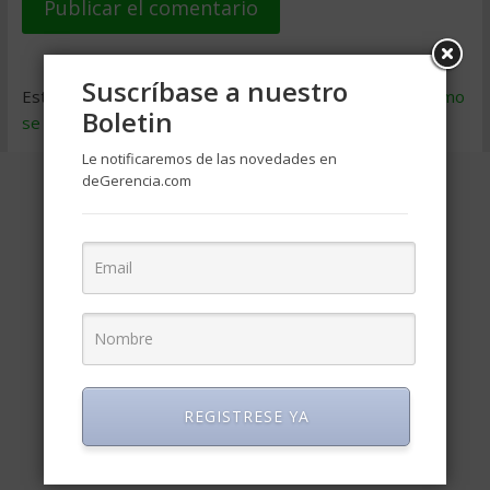
Suscríbase a nuestro
Este sitio usa Akismet para reducir el spam.
Aprende cómo
Boletin
se procesan los datos de tus comentarios
.
Le notificaremos de las novedades en
deGerencia.com
REGISTRESE YA