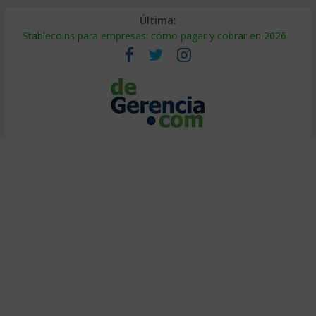
Última:
Stablecoins para empresas: cómo pagar y cobrar en 2026
Despido silencioso: qué es y por qué sale tan caro
IA en selección de personal: cómo auditarla a tiempo
Trabajo forzoso en la cadena de suministro: qué hacer
Mercado hispano de EE. UU.: cómo segmentarlo y venderle