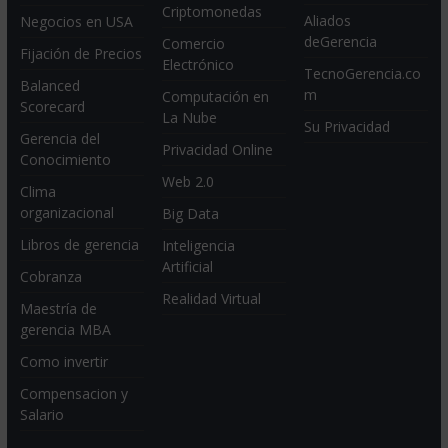
Criptomonedas
Aliados
Negocios en USA
deGerencia
Comercio
Fijación de Precios
Electrónico
TecnoGerencia.co
Balanced
m
Computación en
Scorecard
La Nube
Su Privacidad
Gerencia del
Privacidad Online
Conocimiento
Web 2.0
Clima
organizacional
Big Data
Libros de gerencia
Inteligencia
Artificial
Cobranza
Realidad Virtual
Maestría de
gerencia MBA
Como invertir
Compensacion y
Salario