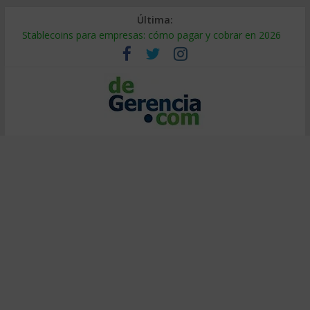
Última:
Stablecoins para empresas: cómo pagar y cobrar en 2026
Despido silencioso: qué es y por qué sale tan caro
IA en selección de personal: cómo auditarla a tiempo
Trabajo forzoso en la cadena de suministro: qué hacer
Mercado hispano de EE. UU.: cómo segmentarlo y venderle