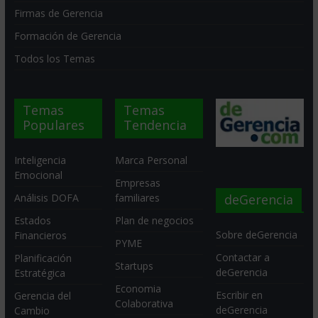
Firmas de Gerencia
Formación de Gerencia
Todos los Temas
Temas
Temas
Populares
Tendencia
Inteligencia
Marca Personal
Emocional
Empresas
deGerencia
Análisis DOFA
familiares
Estados
Plan de negocios
Sobre deGerencia
Financieros
PYME
Contactar a
Planificación
Startups
deGerencia
Estratégica
Economia
Escribir en
Gerencia del
Colaborativa
deGerencia
Cambio