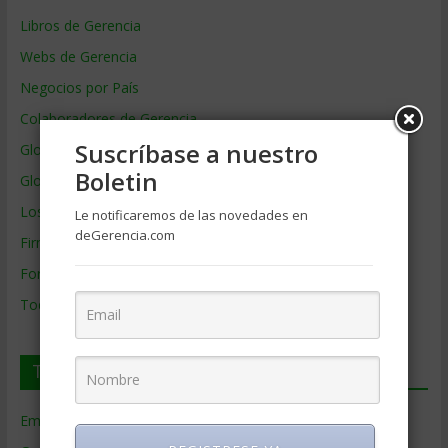
Libros de Gerencia
Webs de Gerencia
Negocios por País
Colaboradores de Gerencia
Suscríbase a nuestro
Glosario
Boletin
Glosario Inglés – Español
Los mejores MBA
Le notificaremos de las novedades en
deGerencia.com
Firmas de Gerencia
Formación de Gerencia
Todos los Temas
Temas de Gerencia
Empresas de Gerencia
(38)