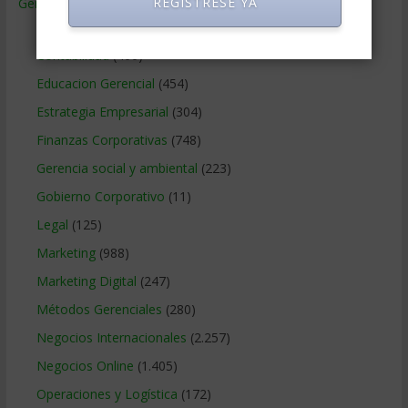
REGISTRESE YA
Gerencia
(9.477)
Ciencias Económicas
(80)
Contabilidad
(466)
Educacion Gerencial
(454)
Estrategia Empresarial
(304)
Finanzas Corporativas
(748)
Gerencia social y ambiental
(223)
Gobierno Corporativo
(11)
Legal
(125)
Marketing
(988)
Marketing Digital
(247)
Métodos Gerenciales
(280)
Negocios Internacionales
(2.257)
Negocios Online
(1.405)
Operaciones y Logística
(172)