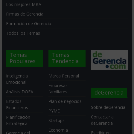
Los mejores MBA
Firmas de Gerencia
Formación de Gerencia
Todos los Temas
Temas
Temas
Populares
Tendencia
Inteligencia
Marca Personal
Emocional
Empresas
deGerencia
Análisis DOFA
familiares
Estados
Plan de negocios
Sobre deGerencia
Financieros
PYME
Contactar a
Planificación
Startups
deGerencia
Estratégica
Economia
Escribir en
Gerencia del