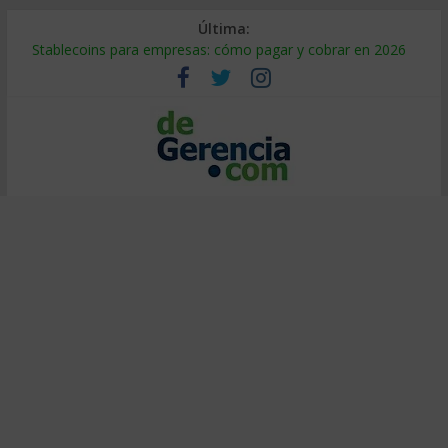
Última:
Stablecoins para empresas: cómo pagar y cobrar en 2026
Despido silencioso: qué es y por qué sale tan caro
IA en selección de personal: cómo auditarla a tiempo
Trabajo forzoso en la cadena de suministro: qué hacer
Mercado hispano de EE. UU.: cómo segmentarlo y venderle