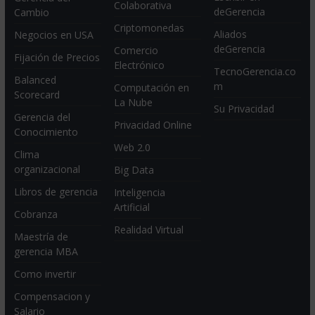
Colaborativa
deGerencia
Cambio
Criptomonedas
Aliados
Negocios en USA
deGerencia
Comercio
Fijación de Precios
Electrónico
TecnoGerencia.co
Balanced
m
Computación en
Scorecard
La Nube
Su Privacidad
Gerencia del
Privacidad Online
Conocimiento
Web 2.0
Clima
organizacional
Big Data
Libros de gerencia
Inteligencia
Artificial
Cobranza
Realidad Virtual
Maestría de
gerencia MBA
Como invertir
Compensacion y
Salario