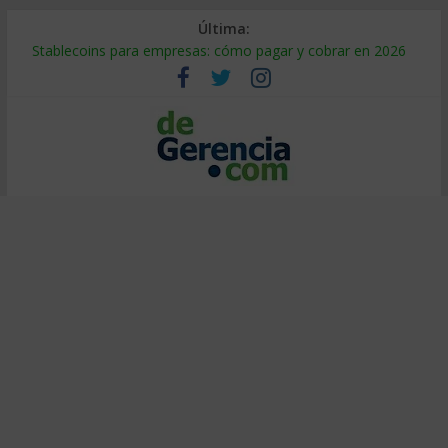
Última:
Stablecoins para empresas: cómo pagar y cobrar en 2026
Despido silencioso: qué es y por qué sale tan caro
IA en selección de personal: cómo auditarla a tiempo
Trabajo forzoso en la cadena de suministro: qué hacer
Mercado hispano de EE. UU.: cómo segmentarlo y venderle