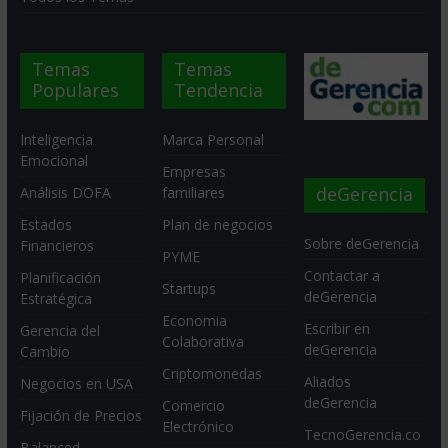
Temas
Temas
Populares
Tendencia
Inteligencia
Marca Personal
Emocional
Empresas
deGerencia
Análisis DOFA
familiares
Estados
Plan de negocios
Sobre deGerencia
Financieros
PYME
Contactar a
Planificación
Startups
deGerencia
Estratégica
Economia
Escribir en
Gerencia del
Colaborativa
deGerencia
Cambio
Criptomonedas
Aliados
Negocios en USA
deGerencia
Comercio
Fijación de Precios
Electrónico
TecnoGerencia.co
Balanced