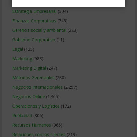
Educacion Gerencial
(454)
Estrategia Empresarial
(304)
Finanzas Corporativas
(748)
Gerencia social y ambiental
(223)
Gobierno Corporativo
(11)
Legal
(125)
Marketing
(988)
Marketing Digital
(247)
Métodos Gerenciales
(280)
Negocios Internacionales
(2.257)
Negocios Online
(1.405)
Operaciones y Logística
(172)
Publicidad
(306)
Recursos Humanos
(865)
Relaciones con los clientes
(219)