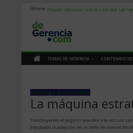
Última:
Stablecoins para empresas: cómo pagar y c
Despido silencioso: qué es y por qué sale ta
IA en selección de personal: cómo auditarla
Trabajo forzoso en la cadena de suministro:
Mercado hispano de EE. UU.: cómo segmenta
TEMAS DE GERENCIA
CONTENIDO DE
Tecnologia de Informacion
La máquina estra
Construyendo el negocio una idea a la vez Los cam
impulsado la adopción de un sinfín de nuevas téc