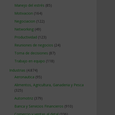
Manejo del estrés
(85)
Motivacion
(164)
Negociacion
(122)
Networking
(49)
Productividad
(123)
Reuniones de negocios
(24)
Toma de decisiones
(87)
Trabajo en equipo
(118)
Industrias
(4.874)
Aeronautica
(95)
Alimentos, Agricultura, Ganaderia y Pesca
(325)
Automotriz
(379)
Banca y Servicios Financieros
(910)
Comercio y ventas al detal
(336)