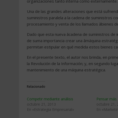
organizaciones tanto interna como externamente.
Una de las grandes alteraciones que está sufriend
suministros paralela a la cadena de suministros con
procesamiento y venta de los llamados âbienes de 
Dado que esta nueva âcadena de suministros de in
de suma importancia crear una âmáquina estratégi
permitan estipular en qué medida estos bienes c
En el presente texto, el autor nos brinda, en pr
la Revolución de la Información; y, en segundo lug
mantenimiento de una máquina estratégica.
Relacionado
Competir mediante análisis
Pensar más 
octubre 21, 2013
octubre 21,
En «Estrategia Empresarial»
En «Marketi