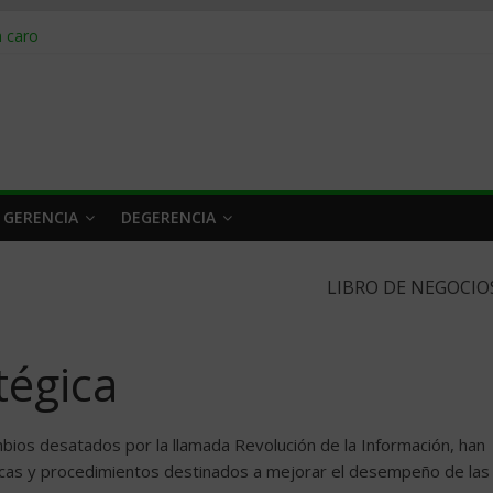
obrar en 2026
n caro
 a tiempo
 qué hacer
rlo y venderle
 GERENCIA
DEGERENCIA
LIBRO DE NEGOCIO
tégica
bios desatados por la llamada Revolución de la Información, han
nicas y procedimientos destinados a mejorar el desempeño de las