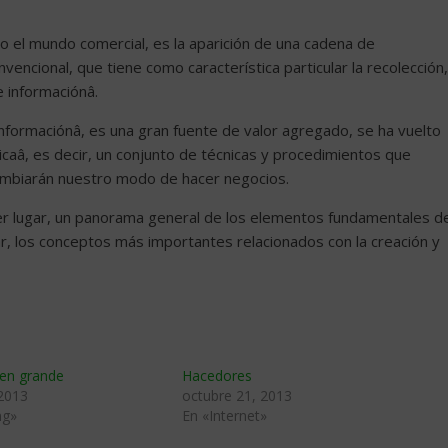
o el mundo comercial, es la aparición de una cadena de
vencional, que tiene como característica particular la recolección,
informaciónâ.
formaciónâ, es una gran fuente de valor agregado, se ha vuelto
caâ, es decir, un conjunto de técnicas y procedimientos que
ambiarán nuestro modo de hacer negocios.
imer lugar, un panorama general de los elementos fundamentales d
ar, los conceptos más importantes relacionados con la creación y
en grande
Hacedores
 2013
octubre 21, 2013
ng»
En «Internet»