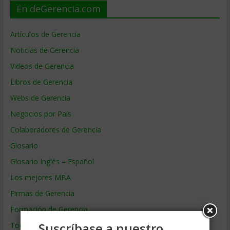
En deGerencia.com
Artículos de Gerencia
Noticias de Gerencia
Videos de Gerencia
Libros de Gerencia
Webs de Gerencia
Negocios por País
Colaboradores de Gerencia
Glosario
Glosario Inglés – Español
Los mejores MBA
Firmas de Gerencia
Formación de Gerencia
Suscríbase a nuestro
Todos los Temas