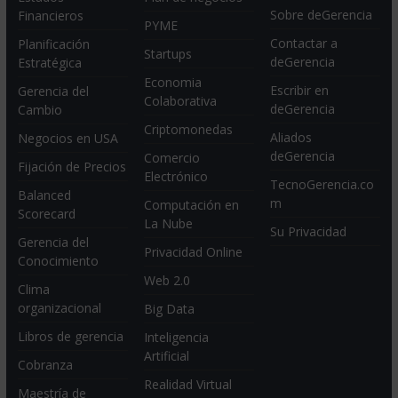
Sobre deGerencia
Financieros
PYME
Contactar a
Planificación
Startups
deGerencia
Estratégica
Economia
Escribir en
Gerencia del
Colaborativa
deGerencia
Cambio
Criptomonedas
Aliados
Negocios en USA
deGerencia
Comercio
Fijación de Precios
Electrónico
TecnoGerencia.co
Balanced
m
Computación en
Scorecard
La Nube
Su Privacidad
Gerencia del
Privacidad Online
Conocimiento
Web 2.0
Clima
organizacional
Big Data
Libros de gerencia
Inteligencia
Artificial
Cobranza
Realidad Virtual
Maestría de