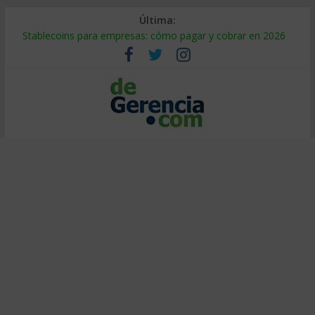
Última:
Stablecoins para empresas: cómo pagar y cobrar en 2026
Despido silencioso: qué es y por qué sale tan caro
IA en selección de personal: cómo auditarla a tiempo
Trabajo forzoso en la cadena de suministro: qué hacer
Mercado hispano de EE. UU.: cómo segmentarlo y venderle