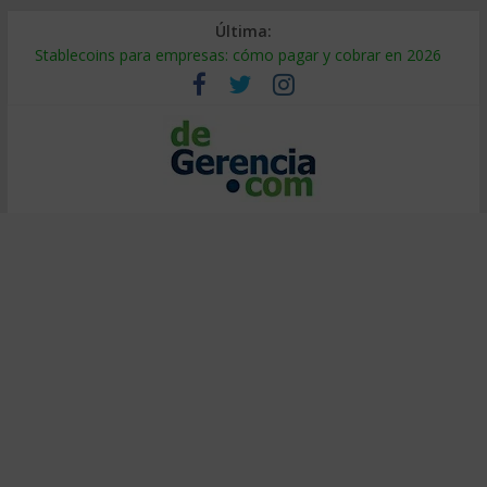
Última:
Stablecoins para empresas: cómo pagar y cobrar en 2026
Despido silencioso: qué es y por qué sale tan caro
IA en selección de personal: cómo auditarla a tiempo
Trabajo forzoso en la cadena de suministro: qué hacer
Mercado hispano de EE. UU.: cómo segmentarlo y venderle