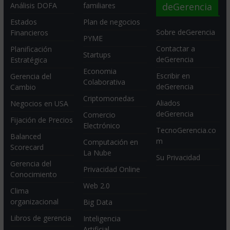
deGerencia
Análisis DOFA
familiares
Estados
Plan de negocios
Sobre deGerencia
Financieros
PYME
Contactar a
Planificación
Startups
deGerencia
Estratégica
Economia
Escribir en
Gerencia del
Colaborativa
deGerencia
Cambio
Criptomonedas
Aliados
Negocios en USA
deGerencia
Comercio
Fijación de Precios
Electrónico
TecnoGerencia.co
Balanced
m
Computación en
Scorecard
La Nube
Su Privacidad
Gerencia del
Privacidad Online
Conocimiento
Web 2.0
Clima
organizacional
Big Data
Libros de gerencia
Inteligencia
Artificial