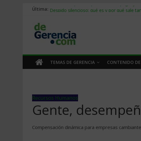
Última:
Stablecoins para empresas: cómo pagar y c
Despido silencioso: qué es y por qué sale ta
IA en selección de personal: cómo auditarla
Trabajo forzoso en la cadena de suministro:
Mercado hispano de EE. UU.: cómo segmenta
TEMAS DE GERENCIA
CONTENIDO DE
Recursos Humanos
Gente, desempeñ
Compensación dinámica para empresas cambiant