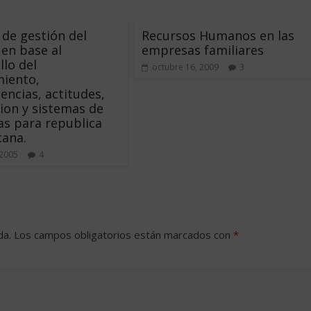
de gestión del
Recursos Humanos en las
 en base al
empresas familiares
llo del
octubre 16, 2009
3
miento,
ncias, actitudes,
ion y sistemas de
as para republica
cana.
 2005
4
da.
Los campos obligatorios están marcados con
*