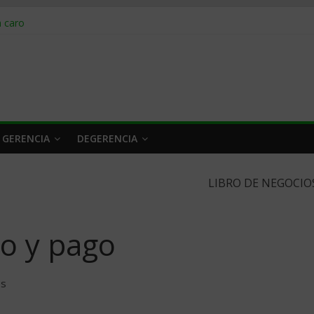
obrar en 2026
n caro
 a tiempo
 qué hacer
rlo y venderle
 GERENCIA
DEGERENCIA
LIBRO DE NEGOCIO
o y pago
es