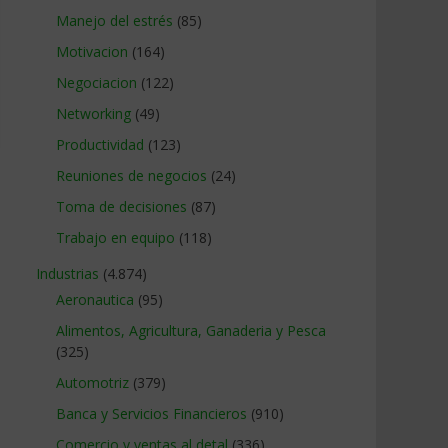
Manejo del estrés
(85)
Motivacion
(164)
Negociacion
(122)
Networking
(49)
Productividad
(123)
Reuniones de negocios
(24)
Toma de decisiones
(87)
Trabajo en equipo
(118)
Industrias
(4.874)
Aeronautica
(95)
Alimentos, Agricultura, Ganaderia y Pesca
(325)
Automotriz
(379)
Banca y Servicios Financieros
(910)
Comercio y ventas al detal
(336)