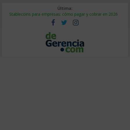
Última:
Stablecoins para empresas: cómo pagar y cobrar en 2026
Despido silencioso: qué es y por qué sale tan caro
IA en selección de personal: cómo auditarla a tiempo
Trabajo forzoso en la cadena de suministro: qué hacer
Mercado hispano de EE. UU.: cómo segmentarlo y venderle