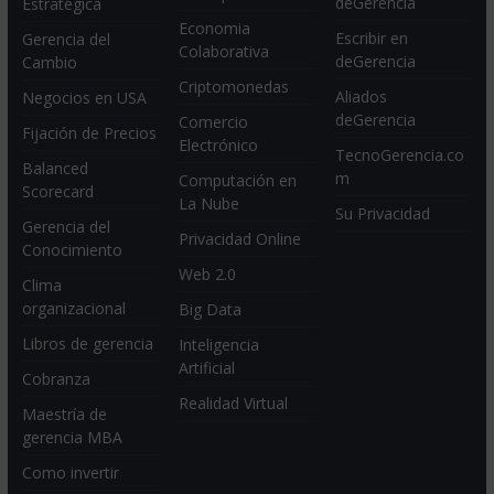
deGerencia
Estratégica
Economia
Escribir en
Gerencia del
Colaborativa
deGerencia
Cambio
Criptomonedas
Aliados
Negocios en USA
deGerencia
Comercio
Fijación de Precios
Electrónico
TecnoGerencia.co
Balanced
m
Computación en
Scorecard
La Nube
Su Privacidad
Gerencia del
Privacidad Online
Conocimiento
Web 2.0
Clima
organizacional
Big Data
Libros de gerencia
Inteligencia
Artificial
Cobranza
Realidad Virtual
Maestría de
gerencia MBA
Como invertir