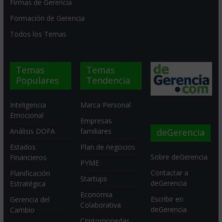
Firmas de Gerencia
Formación de Gerencia
Todos los Temas
Temas
Temas
Populares
Tendencia
Inteligencia
Marca Personal
Emocional
Empresas
deGerencia
Análisis DOFA
familiares
Estados
Plan de negocios
Sobre deGerencia
Financieros
PYME
Contactar a
Planificación
Startups
deGerencia
Estratégica
Economia
Escribir en
Gerencia del
Colaborativa
deGerencia
Cambio
Criptomonedas