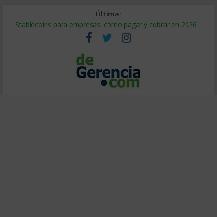
Última:
Stablecoins para empresas: cómo pagar y cobrar en 2026
Despido silencioso: qué es y por qué sale tan caro
IA en selección de personal: cómo auditarla a tiempo
Trabajo forzoso en la cadena de suministro: qué hacer
Mercado hispano de EE. UU.: cómo segmentarlo y venderle