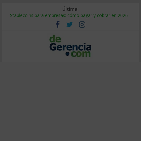
Última:
Stablecoins para empresas: cómo pagar y cobrar en 2026
Despido silencioso: qué es y por qué sale tan caro
IA en selección de personal: cómo auditarla a tiempo
Trabajo forzoso en la cadena de suministro: qué hacer
Mercado hispano de EE. UU.: cómo segmentarlo y venderle