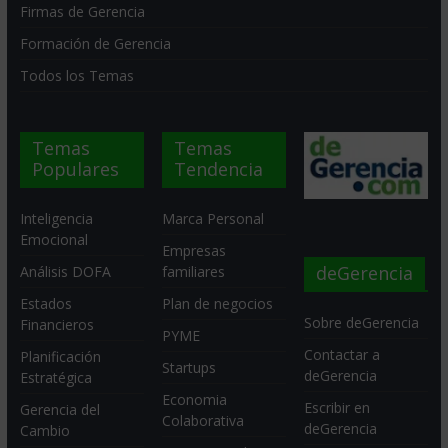
Firmas de Gerencia
Formación de Gerencia
Todos los Temas
Temas
Temas
Populares
Tendencia
Inteligencia
Marca Personal
Emocional
Empresas
deGerencia
Análisis DOFA
familiares
Estados
Plan de negocios
Sobre deGerencia
Financieros
PYME
Contactar a
Planificación
Startups
deGerencia
Estratégica
Economia
Escribir en
Gerencia del
Colaborativa
deGerencia
Cambio