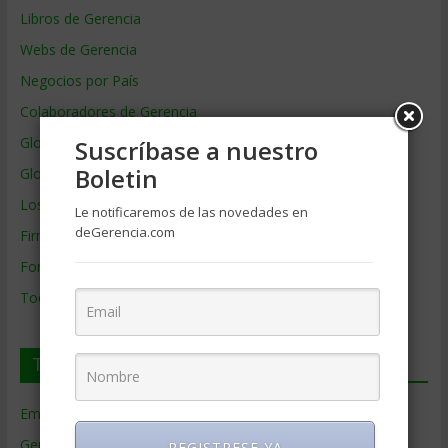
Libros de Gerencia
Webs de Gerencia
Negocios por País
Colaboradores de Gerencia
Glosario
Suscríbase a nuestro
Boletin
Glosario Inglés – Español
Los mejores MBA
Le notificaremos de las novedades en
deGerencia.com
Firmas de Gerencia
Formación de Gerencia
Todos los Temas
Temas de Gerencia
Empresas de Gerencia
(38)
Gerencia
(9.477)
REGISTRESE YA