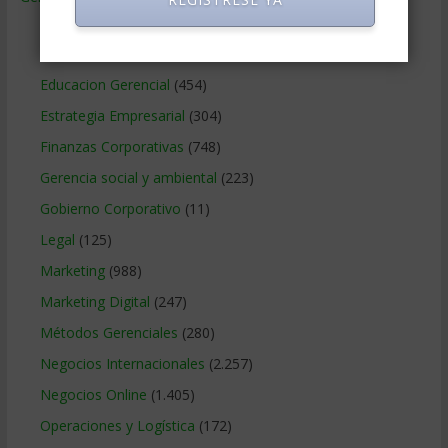
Ciencias Económicas
(80)
Contabilidad
(466)
Educacion Gerencial
(454)
Estrategia Empresarial
(304)
Finanzas Corporativas
(748)
Gerencia social y ambiental
(223)
Gobierno Corporativo
(11)
Legal
(125)
Marketing
(988)
Marketing Digital
(247)
Métodos Gerenciales
(280)
Negocios Internacionales
(2.257)
Negocios Online
(1.405)
Operaciones y Logística
(172)