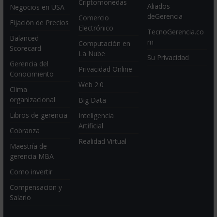
Criptomonedas
Aliados
Negocios en USA
deGerencia
Comercio
Fijación de Precios
Electrónico
TecnoGerencia.co
Balanced
m
Computación en
Scorecard
La Nube
Su Privacidad
Gerencia del
Privacidad Online
Conocimiento
Web 2.0
Clima
organizacional
Big Data
Libros de gerencia
Inteligencia
Artificial
Cobranza
Realidad Virtual
Maestría de
gerencia MBA
Como invertir
Compensacion y
Salario