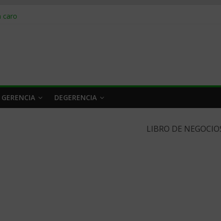
obrar en 2026
n caro
 a tiempo
 qué hacer
rlo y venderle
 GERENCIA
DEGERENCIA
LIBRO DE NEGOCIO