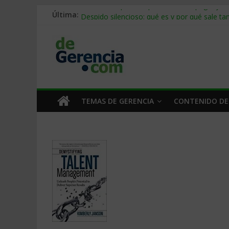
Última:
Stablecoins para empresas: cómo pagar y c
Despido silencioso: qué es y por qué sale ta
IA en selección de personal: cómo auditarla
Trabajo forzoso en la cadena de suministro:
Mercado hispano de EE. UU.: cómo segmenta
TEMAS DE GERENCIA
CONTENIDO DE