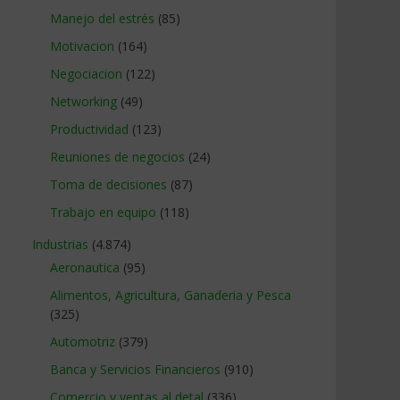
Manejo del estrés
(85)
Motivacion
(164)
Negociacion
(122)
Networking
(49)
Productividad
(123)
Reuniones de negocios
(24)
Toma de decisiones
(87)
Trabajo en equipo
(118)
Industrias
(4.874)
Aeronautica
(95)
Alimentos, Agricultura, Ganaderia y Pesca
(325)
Automotriz
(379)
Banca y Servicios Financieros
(910)
Comercio y ventas al detal
(336)