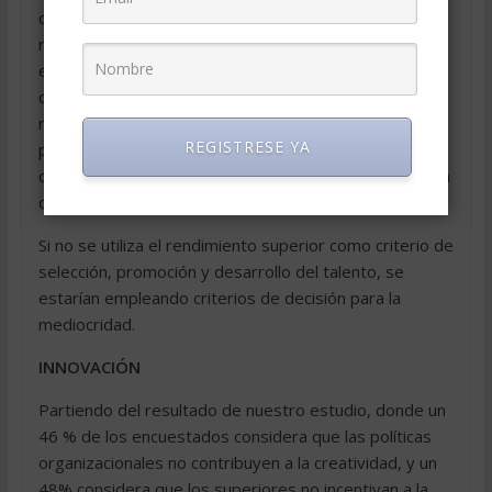
distinguen al mejor talento en la distribución del
rendimiento laboral, proponemos que todos aquellos
empleados cuyo rendimiento presenten una
desviación estándar sobre la media, sean de alguna
manera o reconocidos, con miras a incentivar al
REGISTRESE YA
personal a capacitarse a mostrar habilidades y
conocimientos superiores al promedio del mercado en
que se desarrollen.
Si no se utiliza el rendimiento superior como criterio de
selección, promoción y desarrollo del talento, se
estarían empleando criterios de decisión para la
mediocridad.
INNOVACIÓN
Partiendo del resultado de nuestro estudio, donde un
46 % de los encuestados considera que las políticas
organizacionales no contribuyen a la creatividad, y un
48% considera que los superiores no incentivan a la