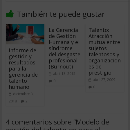
También te puede gustar
La Gerencia
Talento:
de Gestión
Atracción
Humana y el
mutua entre
síndrome
sujetos
Informe de
del desgaste
talentosos y
gestión y
profesional
organizacion
resultados
(Burnout)
es de
para la
prestigio
gerencia de
abril 13, 2015
talento
abril 27, 2009
0
humano
0
diciembre 3,
2018
2
4 comentarios sobre “
Modelo de
gestión del talento en base al