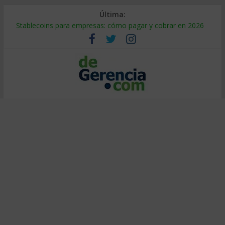
Última:
Stablecoins para empresas: cómo pagar y cobrar en 2026
Despido silencioso: qué es y por qué sale tan caro
IA en selección de personal: cómo auditarla a tiempo
Trabajo forzoso en la cadena de suministro: qué hacer
Mercado hispano de EE. UU.: cómo segmentarlo y venderle