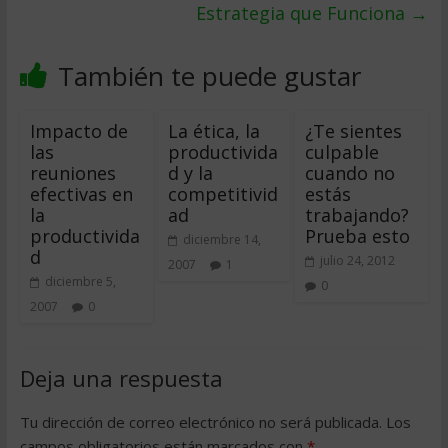
Estrategia que Funciona
→
También te puede gustar
Impacto de
La ética, la
¿Te sientes
las
productivida
culpable
reuniones
d y la
cuando no
efectivas en
competitivid
estás
la
ad
trabajando?
productivida
Prueba esto
diciembre 14,
d
julio 24, 2012
2007
1
diciembre 5,
0
2007
0
Deja una respuesta
Tu dirección de correo electrónico no será publicada.
Los
campos obligatorios están marcados con
*