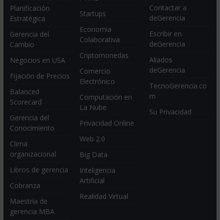
Contactar a
Planificación
Startups
deGerencia
Estratégica
Economia
Escribir en
Gerencia del
Colaborativa
deGerencia
Cambio
Criptomonedas
Aliados
Negocios en USA
deGerencia
Comercio
Fijación de Precios
Electrónico
TecnoGerencia.co
Balanced
m
Computación en
Scorecard
La Nube
Su Privacidad
Gerencia del
Privacidad Online
Conocimiento
Web 2.0
Clima
organizacional
Big Data
Libros de gerencia
Inteligencia
Artificial
Cobranza
Realidad Virtual
Maestría de
gerencia MBA