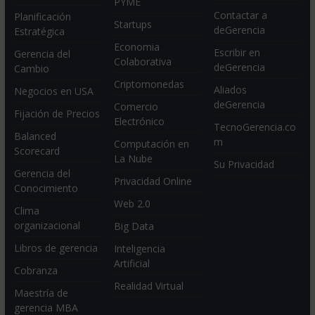
PYME
Contactar a
Planificación
Startups
deGerencia
Estratégica
Economia
Escribir en
Gerencia del
Colaborativa
deGerencia
Cambio
Criptomonedas
Aliados
Negocios en USA
deGerencia
Comercio
Fijación de Precios
Electrónico
TecnoGerencia.co
Balanced
m
Computación en
Scorecard
La Nube
Su Privacidad
Gerencia del
Privacidad Online
Conocimiento
Web 2.0
Clima
organizacional
Big Data
Libros de gerencia
Inteligencia
Artificial
Cobranza
Realidad Virtual
Maestría de
gerencia MBA