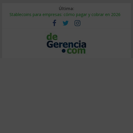
Última:
Stablecoins para empresas: cómo pagar y cobrar en 2026
Despido silencioso: qué es y por qué sale tan caro
IA en selección de personal: cómo auditarla a tiempo
Trabajo forzoso en la cadena de suministro: qué hacer
Mercado hispano de EE. UU.: cómo segmentarlo y venderle