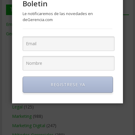
Boletin
Temas de Gerencia
Le notificaremos de las novedades en
deGerencia.com
Empresas de Gerencia
(38)
Gerencia
(9.477)
Ciencias Económicas
(80)
Contabilidad
(466)
Educacion Gerencial
(454)
Estrategia Empresarial
(304)
Finanzas Corporativas
(748)
REGISTRESE YA
Gerencia social y ambiental
(223)
Gobierno Corporativo
(11)
Legal
(125)
Marketing
(988)
Marketing Digital
(247)
Métodos Gerenciales
(280)