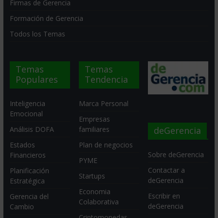
Firmas de Gerencia
Formación de Gerencia
Todos los Temas
Temas
Temas
Populares
Tendencia
Inteligencia
Marca Personal
Emocional
Empresas
deGerencia
Análisis DOFA
familiares
Estados
Plan de negocios
Sobre deGerencia
Financieros
PYME
Contactar a
Planificación
Startups
deGerencia
Estratégica
Economia
Escribir en
Gerencia del
Colaborativa
deGerencia
Cambio
Criptomonedas