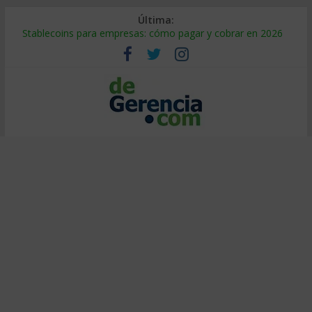
Última:
Stablecoins para empresas: cómo pagar y cobrar en 2026
Despido silencioso: qué es y por qué sale tan caro
IA en selección de personal: cómo auditarla a tiempo
Trabajo forzoso en la cadena de suministro: qué hacer
Mercado hispano de EE. UU.: cómo segmentarlo y venderle