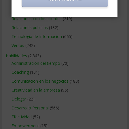
Publicidad
(306)
Recursos Humanos
(865)
Relaciones con los clientes
(219)
Relaciones publicas
(132)
Tecnologia de Informacion
(665)
Ventas
(242)
Habilidades
(2.843)
Administracion del tiempo
(70)
Coaching
(101)
Comunicacion en los negocios
(180)
Creatividad en la empresa
(96)
Delegar
(22)
Desarrollo Personal
(566)
Efectividad
(52)
Empowerment
(15)