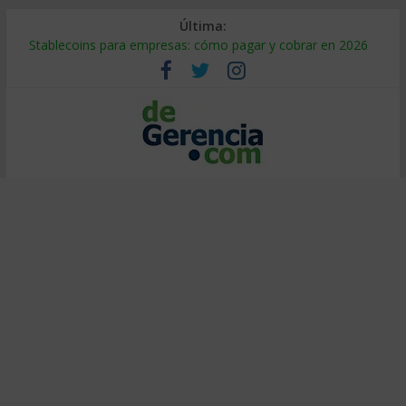
Última:
Stablecoins para empresas: cómo pagar y cobrar en 2026
Despido silencioso: qué es y por qué sale tan caro
IA en selección de personal: cómo auditarla a tiempo
Trabajo forzoso en la cadena de suministro: qué hacer
Mercado hispano de EE. UU.: cómo segmentarlo y venderle