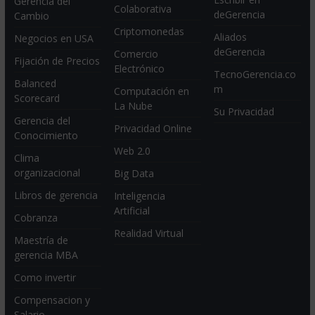
Gerencia del
Colaborativa
deGerencia
Cambio
Criptomonedas
Aliados
Negocios en USA
deGerencia
Comercio
Fijación de Precios
Electrónico
TecnoGerencia.co
Balanced
m
Computación en
Scorecard
La Nube
Su Privacidad
Gerencia del
Privacidad Online
Conocimiento
Web 2.0
Clima
organizacional
Big Data
Libros de gerencia
Inteligencia
Artificial
Cobranza
Realidad Virtual
Maestría de
gerencia MBA
Como invertir
Compensacion y
Salario