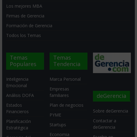
Los mejores MBA
Firmas de Gerencia
Formación de Gerencia
Todos los Temas
Temas
Temas
Populares
Tendencia
Inteligencia
Marca Personal
Emocional
Empresas
deGerencia
Análisis DOFA
familiares
Estados
Plan de negocios
Sobre deGerencia
Financieros
PYME
Contactar a
Planificación
Startups
deGerencia
Estratégica
Economia
Escribir en