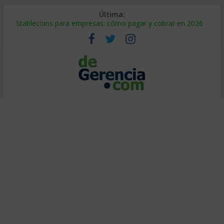
Última:
Stablecoins para empresas: cómo pagar y cobrar en 2026
Despido silencioso: qué es y por qué sale tan caro
IA en selección de personal: cómo auditarla a tiempo
Trabajo forzoso en la cadena de suministro: qué hacer
Mercado hispano de EE. UU.: cómo segmentarlo y venderle