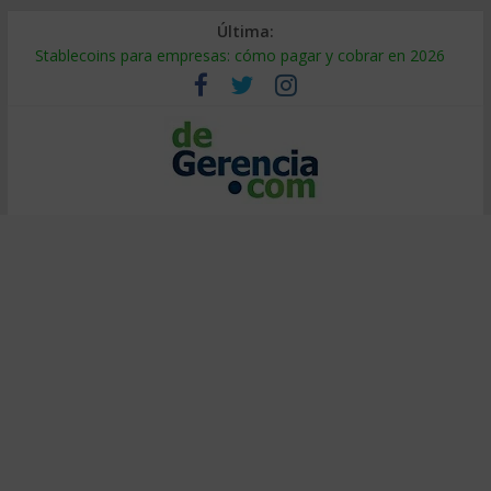
Última:
Stablecoins para empresas: cómo pagar y cobrar en 2026
Despido silencioso: qué es y por qué sale tan caro
IA en selección de personal: cómo auditarla a tiempo
Trabajo forzoso en la cadena de suministro: qué hacer
Mercado hispano de EE. UU.: cómo segmentarlo y venderle