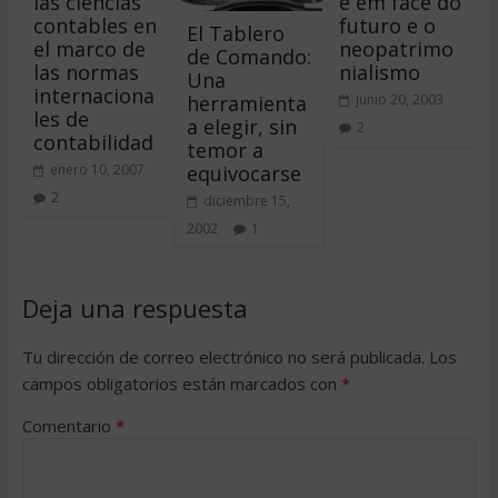
las ciencias
e em face do
contables en
futuro e o
El Tablero
el marco de
neopatrimo
de Comando:
las normas
nialismo
Una
internaciona
herramienta
junio 20, 2003
les de
a elegir, sin
2
contabilidad
temor a
equivocarse
enero 10, 2007
2
diciembre 15,
2002
1
Deja una respuesta
Tu dirección de correo electrónico no será publicada.
Los
campos obligatorios están marcados con
*
Comentario
*