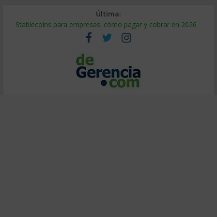
Última:
Stablecoins para empresas: cómo pagar y cobrar en 2026
Despido silencioso: qué es y por qué sale tan caro
IA en selección de personal: cómo auditarla a tiempo
Trabajo forzoso en la cadena de suministro: qué hacer
Mercado hispano de EE. UU.: cómo segmentarlo y venderle