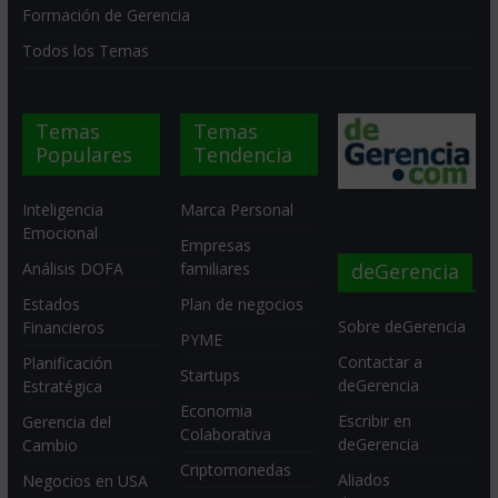
Formación de Gerencia
Todos los Temas
Temas
Temas
Populares
Tendencia
Inteligencia
Marca Personal
Emocional
Empresas
deGerencia
Análisis DOFA
familiares
Estados
Plan de negocios
Sobre deGerencia
Financieros
PYME
Contactar a
Planificación
Startups
deGerencia
Estratégica
Economia
Escribir en
Gerencia del
Colaborativa
deGerencia
Cambio
Criptomonedas
Aliados
Negocios en USA