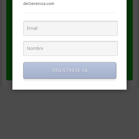
se publique tal como está, sin alteraciones
deGerencia.com
se haga referencia al autor (Luis Ernesto
Abreu Arenas)
se haga referencia a la fuente
(degerencia.com)
se provea un enlace al artículo original
(https://degerencia.com/articulo/retroalime
ntacion_en_el_exito_de_un_producto/)
se provea un enlace a los datos del autor
(https://www.degerencia.com/autor/labreu)
REGISTRESE YA