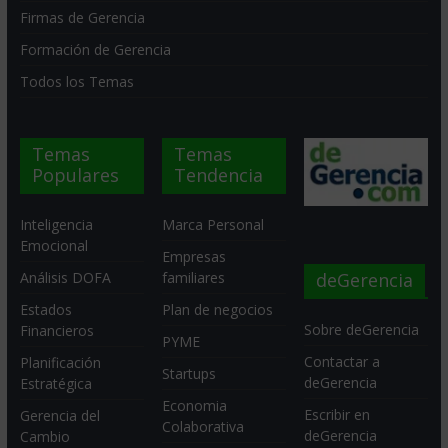
Firmas de Gerencia
Formación de Gerencia
Todos los Temas
Temas
Temas
Populares
Tendencia
Inteligencia
Marca Personal
Emocional
Empresas
deGerencia
Análisis DOFA
familiares
Estados
Plan de negocios
Sobre deGerencia
Financieros
PYME
Contactar a
Planificación
Startups
deGerencia
Estratégica
Economia
Escribir en
Gerencia del
Colaborativa
deGerencia
Cambio