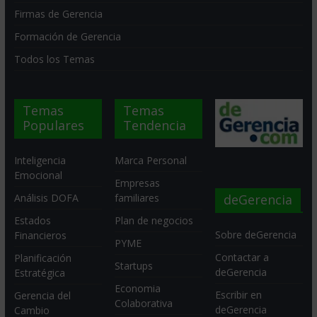
Firmas de Gerencia
Formación de Gerencia
Todos los Temas
Temas
Temas
Populares
Tendencia
Inteligencia
Marca Personal
Emocional
Empresas
deGerencia
Análisis DOFA
familiares
Estados
Plan de negocios
Sobre deGerencia
Financieros
PYME
Contactar a
Planificación
Startups
deGerencia
Estratégica
Economia
Escribir en
Gerencia del
Colaborativa
deGerencia
Cambio