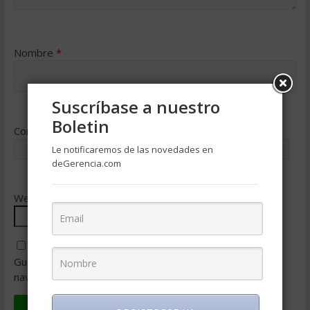
Nombre
*
Suscríbase a nuestro
Boletin
Correo electrónico
*
Le notificaremos de las novedades en
deGerencia.com
Web
Guarda mi nombre, correo electrónico y web en este
navegador para la próxima vez que comente.