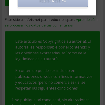
REGISTRESE YA
Este sitio usa Akismet para reducir el spam.
Aprende cómo
se procesan los datos de tus comentarios
.
Este artículo es Copyright de su autor(a). El
autor(a) es responsable por el contenido y
las opiniones expresadas, así como de la
legitimidad de su autoría.
El contenido puede ser incluido en
publicaciones o webs con fines informativos
y educativos (pero no comerciales), si se
respetan las siguientes condiciones:
se publique tal como está, sin alteraciones