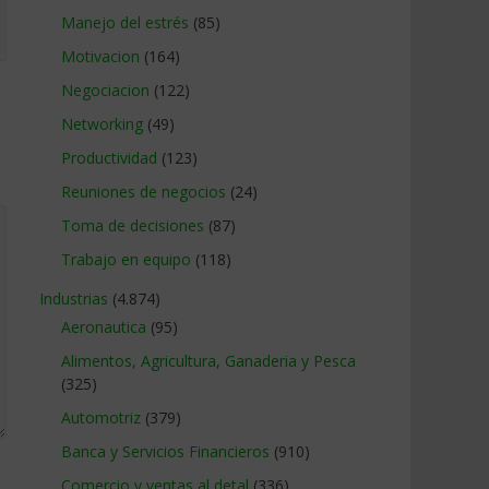
Manejo del estrés
(85)
Motivacion
(164)
Negociacion
(122)
Networking
(49)
Productividad
(123)
Reuniones de negocios
(24)
Toma de decisiones
(87)
Trabajo en equipo
(118)
Industrias
(4.874)
Aeronautica
(95)
Alimentos, Agricultura, Ganaderia y Pesca
(325)
Automotriz
(379)
Banca y Servicios Financieros
(910)
Comercio y ventas al detal
(336)