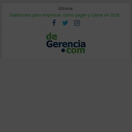
Última:
Stablecoins para empresas: cómo pagar y cobrar en 2026
Despido silencioso: qué es y por qué sale tan caro
IA en selección de personal: cómo auditarla a tiempo
Trabajo forzoso en la cadena de suministro: qué hacer
Mercado hispano de EE. UU.: cómo segmentarlo y venderle