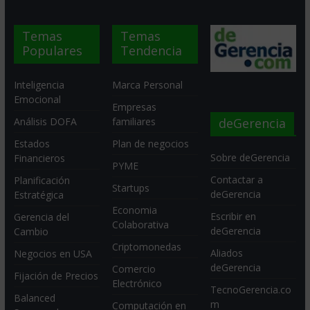
Temas
Temas
Populares
Tendencia
Inteligencia
Marca Personal
Emocional
Empresas
deGerencia
Análisis DOFA
familiares
Estados
Plan de negocios
Sobre deGerencia
Financieros
PYME
Contactar a
Planificación
Startups
deGerencia
Estratégica
Economia
Escribir en
Gerencia del
Colaborativa
deGerencia
Cambio
Criptomonedas
Aliados
Negocios en USA
deGerencia
Comercio
Fijación de Precios
Electrónico
TecnoGerencia.co
Balanced
m
Computación en