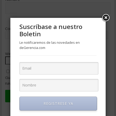
Suscríbase a nuestro
Correo electrónico
*
Boletin
Le notificaremos de las novedades en
deGerencia.com
Web
Guarda mi nombre, correo electrónico y web en este
navegador para la próxima vez que comente.
REGISTRESE YA