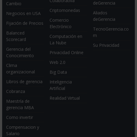
Colaborativa
deGerencia
Cambio
Criptomonedas
Aliados
Negocios en USA
deGerencia
Comercio
Fijación de Precios
Electrónico
TecnoGerencia.co
Balanced
m
Computación en
Scorecard
La Nube
Su Privacidad
Gerencia del
Privacidad Online
Conocimiento
Web 2.0
Clima
organizacional
Big Data
Libros de gerencia
Inteligencia
Artificial
Cobranza
Realidad Virtual
Maestría de
gerencia MBA
Como invertir
Compensacion y
Salario