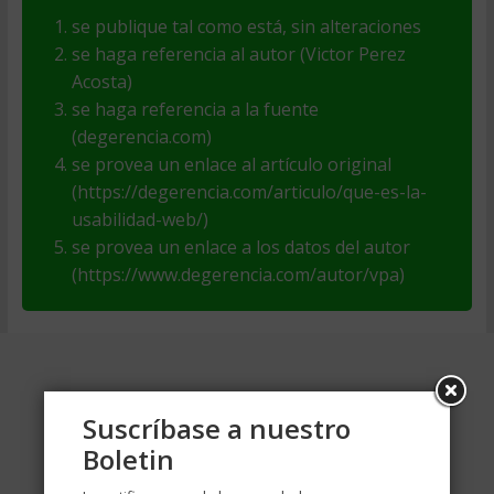
se publique tal como está, sin alteraciones
se haga referencia al autor (Victor Perez
Acosta)
se haga referencia a la fuente
(degerencia.com)
se provea un enlace al artículo original
(https://degerencia.com/articulo/que-es-la-
usabilidad-web/)
se provea un enlace a los datos del autor
(https://www.degerencia.com/autor/vpa)
Suscríbase a nuestro
Boletin