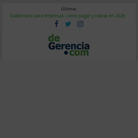
Última:
Stablecoins para empresas: cómo pagar y cobrar en 2026
Despido silencioso: qué es y por qué sale tan caro
IA en selección de personal: cómo auditarla a tiempo
Trabajo forzoso en la cadena de suministro: qué hacer
Mercado hispano de EE. UU.: cómo segmentarlo y venderle