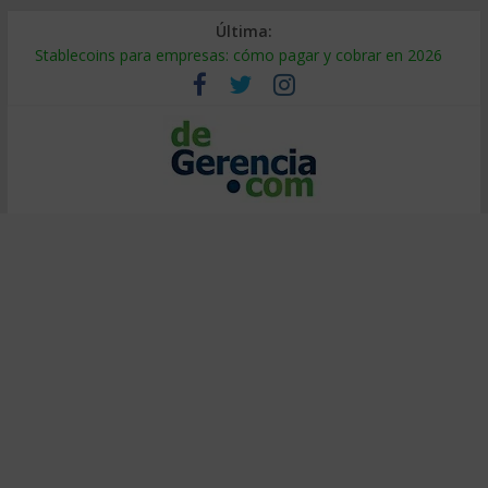
Última:
Stablecoins para empresas: cómo pagar y cobrar en 2026
Despido silencioso: qué es y por qué sale tan caro
IA en selección de personal: cómo auditarla a tiempo
Trabajo forzoso en la cadena de suministro: qué hacer
Mercado hispano de EE. UU.: cómo segmentarlo y venderle