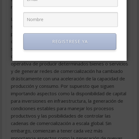
más fuertes que éstos sean. (Rubio, 2006, pág. 12)
La capacidad de producir riqueza de los países ha
sufrido cambios muy importantes en el complejo
proceso de pasaje de la era industrial a la era del
conocimiento en el marco de modelos económicos y
REGISTRESE YA
sociales capitalistas, sobre todo durante las últimas
dos décadas. La concentración de la capacidad
operativa de producir determinados bienes o servicios
y de generar redes de comercialización ha cambiado
drásticamente con una aceleración de la capacidad de
producción y consumo. Por supuesto que siguen
importando aspectos como la disponibilidad de capital
para inversiones en infraestructura, la generación de
condiciones estables para manejar los procesos
productivos y las posibilidades de controlar las
cadenas de comercialización a escala global. Sin
embargo, comienzan a tener cada vez más
importancia aspectos como la generación de nuevas