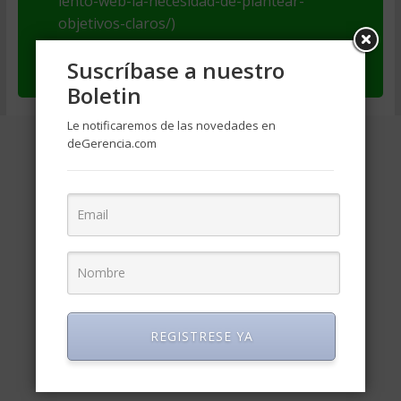
iento-web-la-necesidad-de-plantear-
objetivos-claros/)
se provea un enlace a los datos del autor
Suscríbase a nuestro
(https://www.degerencia.com/autor/vpa)
Boletin
Le notificaremos de las novedades en
deGerencia.com
REGISTRESE YA