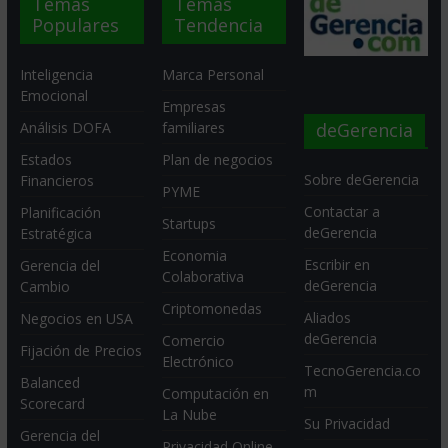
Temas
Temas
Populares
Tendencia
Inteligencia
Marca Personal
Emocional
Empresas
deGerencia
Análisis DOFA
familiares
Estados
Plan de negocios
Sobre deGerencia
Financieros
PYME
Contactar a
Planificación
Startups
deGerencia
Estratégica
Economia
Escribir en
Gerencia del
Colaborativa
deGerencia
Cambio
Criptomonedas
Aliados
Negocios en USA
deGerencia
Comercio
Fijación de Precios
Electrónico
TecnoGerencia.co
Balanced
m
Computación en
Scorecard
La Nube
Su Privacidad
Gerencia del
Privacidad Online