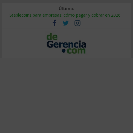
Última:
Stablecoins para empresas: cómo pagar y cobrar en 2026
Despido silencioso: qué es y por qué sale tan caro
IA en selección de personal: cómo auditarla a tiempo
Trabajo forzoso en la cadena de suministro: qué hacer
Mercado hispano de EE. UU.: cómo segmentarlo y venderle