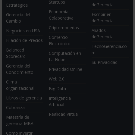
Startups
deGerencia
Estratégica
Economia
Escribir en
Gerencia del
Colaborativa
deGerencia
Cambio
Criptomonedas
Aliados
Negocios en USA
deGerencia
Comercio
Fijación de Precios
Electrónico
TecnoGerencia.co
Balanced
m
Computación en
Scorecard
La Nube
Su Privacidad
Gerencia del
Privacidad Online
Conocimiento
Web 2.0
Clima
organizacional
Big Data
Libros de gerencia
Inteligencia
Artificial
Cobranza
Realidad Virtual
Maestría de
gerencia MBA
Como invertir