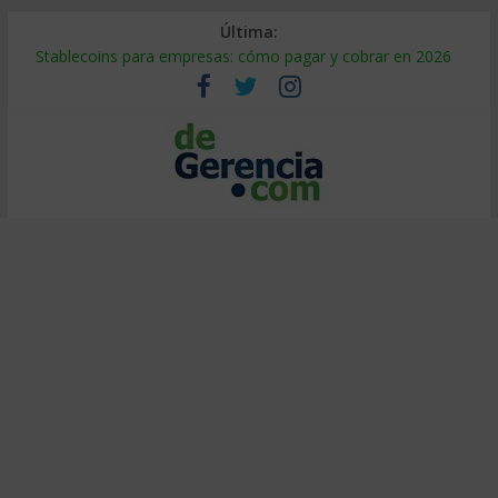
Última:
Stablecoins para empresas: cómo pagar y cobrar en 2026
Despido silencioso: qué es y por qué sale tan caro
IA en selección de personal: cómo auditarla a tiempo
Trabajo forzoso en la cadena de suministro: qué hacer
Mercado hispano de EE. UU.: cómo segmentarlo y venderle