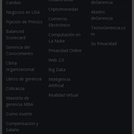
deGerencia
Cambio
Criptomonedas
Aliados
Negocios en USA
deGerencia
Comercio
Fijación de Precios
Electrónico
TecnoGerencia.co
Balanced
m
Computación en
Scorecard
La Nube
Su Privacidad
Gerencia del
Privacidad Online
Conocimiento
Web 2.0
Clima
organizacional
Big Data
Libros de gerencia
Inteligencia
Artificial
Cobranza
Realidad Virtual
Maestría de
gerencia MBA
Como invertir
Compensacion y
Salario