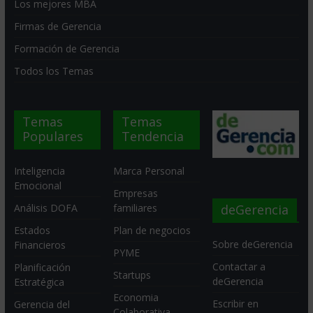
Los mejores MBA
Firmas de Gerencia
Formación de Gerencia
Todos los Temas
Temas
Temas
Populares
Tendencia
Inteligencia
Marca Personal
Emocional
Empresas
deGerencia
Análisis DOFA
familiares
Estados
Plan de negocios
Sobre deGerencia
Financieros
PYME
Contactar a
Planificación
Startups
deGerencia
Estratégica
Economia
Escribir en
Gerencia del
Colaborativa